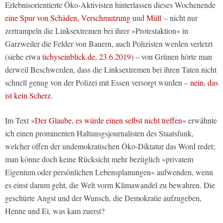
Erlebnisorientierte Öko-Aktivisten hinterlassen dieses Wochenende
eine Spur von Schäden, Verschmutzung
und
Müll
– nicht nur
zertrampeln die Linksextremen bei ihrer »Protestaktion« in
Garzweiler die Felder von Bauern, auch Polizisten werden verletzt
(siehe etwa
tichyseinblick.de, 23.6.2019
) – von Grünen hörte man
derweil Beschwerden, dass die Linksextremen bei ihren Taten nicht
schnell genug von der Polizei mit Essen versorgt wurden –
nein, das
ist kein Scherz
.
Im Text
»Der Glaube, es würde einen selbst nicht treffen«
erwähnte
ich einen prominenten Haltunsgsjournalisten des Staatsfunk,
welcher offen der undemokratischen Öko-Diktatur das Word redet;
man könne doch keine Rücksicht mehr bezüglich »privatem
Eigentum oder persönlichen Lebensplanungen« aufwenden, wenn
es einst darum geht, die Welt vorm Klimawandel zu bewahren. Die
geschürte Angst und der Wunsch, die Demokratie aufzugeben,
Henne und Ei, was kam zuerst?