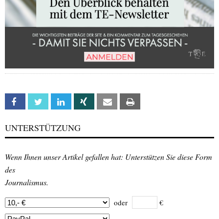
Facebook
Twitter
Linkedin
Xing
Email
Print
UNTERSTÜTZUNG
Wenn Ihnen unser Artikel gefallen hat: Unterstützen Sie diese Form
des
Journalismus.
oder
€