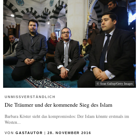
© Sean Gallup/Getty Images
UNMISSVERSTÄNDLICH
Die Träumer und der kommende Sieg des Islam
Barbara Köster sieht das kompromisslos: Der Islam könnte erstmals im
Westen...
VON
GASTAUTOR
|
28. NOVEMBER 2016