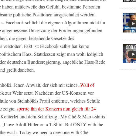
 haben mittlerweile das Gefühl, bestimmte Personen
bsame politische Positionen ausgeschaltet werden.
ass Facebook schlicht die eigenen Algorithmen nicht im
ine angemessene Umsetzung der Forderungen gefunden
hen, die gegen bestehende Gesetze des
s verstoßen. Fakt ist: Facebook selbst hat keine
olitischem Hass. Stattdessen zeigt man wohl lediglich
der deutschen Bundesregierung, angebliche Hass-Rede
nd greift daneben.
nhöfel. Jenen Anwalt, der sich mit seiner
„Wall of
ok zur Wehr setzt. Nachdem der US-Konzern vor
ulz von Steinhöfels Profil entfernte, welches Schulz
e zeigte,
sperrte ihn der Konzern nun gleich für 24
er-Konterfei und dem Schriftzug „My Ché & Mao t-shirts
: „I love Adolf Hitler on a T-Shirt. But ONLY with the
n the wash. Today we need a new one with Ché