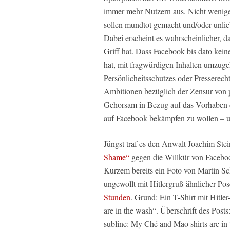
immer mehr Nutzern aus. Nicht wenige
sollen mundtot gemacht und/oder unlie
Dabei erscheint es wahrscheinlicher, d
Griff hat. Dass Facebook bis dato ke
hat, mit fragwürdigen Inhalten umzuge
Persönlicheitsschutzes oder Presserecht
Ambitionen bezüglich der Zensur von p
Gehorsam in Bezug auf das Vorhaben 
auf Facebook bekämpfen zu wollen – u
Jüngst traf es den Anwalt Joachim Stei
Shame“
gegen die Willkür von Facebo
Kurzem bereits ein Foto von Martin Sch
ungewollt mit Hitlergruß-ähnlicher Pos
Stunden
. Grund: Ein T-Shirt mit Hitl
are in the wash“. Überschrift des Posts
subline: My Ché and Mao shirts are i