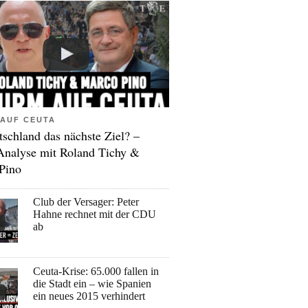
AUF CEUTA
tschland das nächste Ziel? –
Analyse mit Roland Tichy &
Pino
Club der Versager: Peter
Hahne rechnet mit der CDU
ab
Ceuta-Krise: 65.000 fallen in
die Stadt ein – wie Spanien
ein neues 2015 verhindert