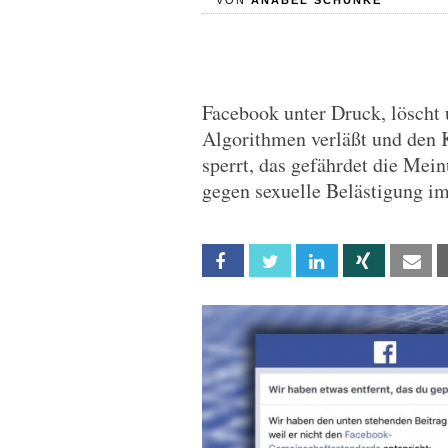
VON
ANABEL SCHUNKE
Facebook unter Druck, löscht u
Algorithmen verläßt und den 
sperrt, das gefährdet die Mein
gegen sexuelle Belästigung i
Facebook
Twitter
Linkedin
Xing
Em