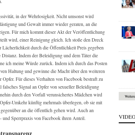
n.
assivität, in der Wehrlosigkeit. Nicht umsonst wird
lästigung und Gewalt immer wieder geraten, an die
weigen. Für mich kommt dieser Akt der Veröffentlichung
teilt wird, einer Reinigung gleich. Ich stoße den Dreck
 Lächerlichkeit durch die Öffentlichkeit Preis gegeben
e Distanz. Indem der Beleidigung und dem Täter die
ne ich meine Würde zurück. Indem ich durch das Posten
siven Haltung und gewinne die Macht über den weiteren
r Opfer. Für dieses Verhalten von Facebook bestraft zu
l falsches Signal an Opfer von sexueller Beleidigung
nehin durch den Vorfall verunsichertes Mädchen wird
Weiter
r-Opfer-Umkehr künftig mehrmals überlegen, ob sie mit
gegenüber an die öffentlich gehen wird. Auch an
VIDE
- und Sperrpraxis von Facebook ihren Anteil.
Intransparenz