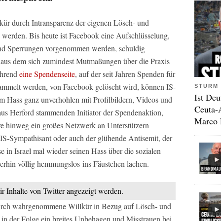
kür durch Intransparenz der eigenen Lösch- und
werden. Bis heute ist Facebook eine Aufschlüsselung,
nd Sperrungen vorgenommen werden, schuldig
, aus dem sich zumindest Mutmaßungen über die Praxis
Während
eine Spendenseite
, auf der seit Jahren Spenden für
ammelt werden, von Facebook gelöscht wird, können IS-
STURM 
Ist Deu
m Hass ganz unverhohlen mit Profilbildern, Videos und
Ceuta-
aus Herford stammenden Initiator der Spendenaktion,
Marco 
re hinweg ein großes Netzwerk an Unterstützern
 IS-Sympathisant oder auch der glühende Antisemit, der
e in Israel mal wieder seinen Hass über die sozialen
terhin völlig hemmungslos ins Fäustchen lachen.
ir Inhalte von Twitter angezeigt werden.
durch wahrgenommene Willkür in Bezug auf Lösch- und
in der Folge ein breites Unbehagen und Misstrauen bei