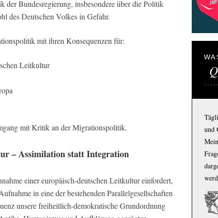
tik der Bundesregierung, insbesondere über die Politik
hl des Deutschen Volkes in Gefahr.
ationspolitik mit ihren Konsequenzen für:
WA
tschen Leitkultur
Q
ropa
Tägl
gang mit Kritik an der Migrationspolitik.
und 
Mein
ur – Assimilation statt Integration
Frage
darg
werd
Annahme einer europäisch-deutschen Leitkultur einfordert,
e Aufnahme in eine der bestehenden Parallelgesellschaften
equenz unsere freiheitlich-demokratische Grundordnung