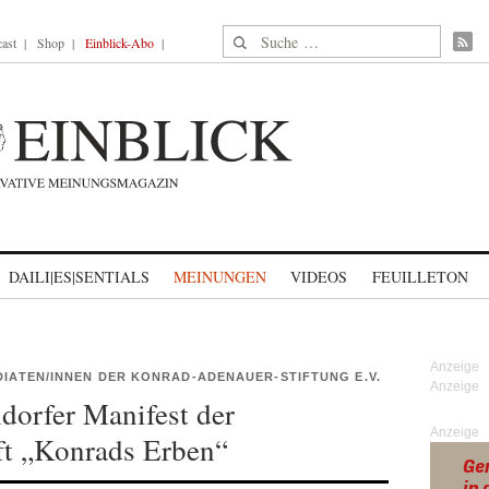
Suche nach:
ast
Shop
Einblick-Abo
DAILI|ES|SENTIALS
MEINUNGEN
VIDEOS
FEUILLETON
DIATEN/INNEN DER KONRAD-ADENAUER-STIFTUNG E.V.
orfer Manifest der
Anzeige
ft „Konrads Erben“