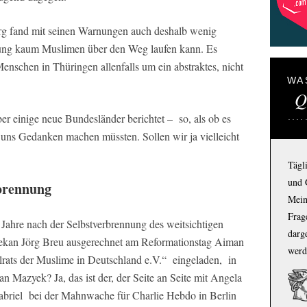
rg fand mit seinen Warnungen auch deshalb wenig
ung kaum Muslimen über den Weg laufen kann. Es
Menschen in Thüringen allenfalls um ein abstraktes, nicht
WA
Q
er einige neue Bundesländer berichtet – so, als ob es
 uns Gedanken machen müssten. Sollen wir ja vielleicht
Tägl
und 
rbrennung
Mein
Frage
Jahre nach der Selbstverbrennung des weitsichtigen
darg
 Dekan Jörg Breu ausgerechnet am Reformationstag Aiman
werd
rats der Muslime in Deutschland e.V.“ eingeladen, in
n Mazyek? Ja, das ist der, der Seite an Seite mit Angela
briel bei der Mahnwache für Charlie Hebdo in Berlin