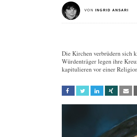
VON
INGRID ANSARI
Die Kirchen verbrüdern sich k
Würdenträger legen ihre Kre
kapitulieren vor einer Religio
Facebook
Twitter
Linkedin
Xing
Em