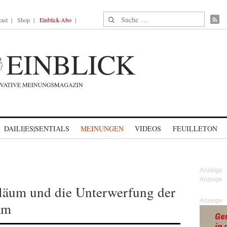
Suche nach:
ast
Shop
Einblick-Abo
DAILI|ES|SENTIALS
MEINUNGEN
VIDEOS
FEUILLETON
läum und die Unterwerfung der
Anzeige
am