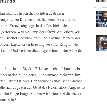
euze ab
läumsjahres haben die höchsten deutschen
vangelischen Kirchen anlässlich eines Besuchs des
ihre Kreuze abgelegt. In der Geschichte des
gestorben, weil sie – wie der Pfarrer Weißelberg vor
ben. Bischof Bedford-Strom und Kardinal Marx waren
dern kapitulierten freiwillig vor einer Religion, die
ennt. Und sie taten dies ausgerechnet in der Nähe des
am 3.11. in der
BILD:
„’Hier stehe ich, ich kann nicht
ther in den Mund gelegt. Sie stammen nicht von ihm,
eten Luthers wieder. Der höchste evangelische Bischof
utherjahres gegen den Geist des Reformators. Angesichts
mich die bange Frage: Müssen wir Juden jetzt die letzten
tums sein?“