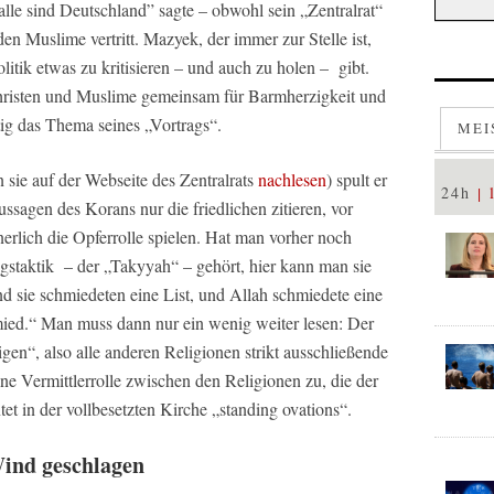
 alle sind Deutschland” sagte – obwohl sein „Zentralrat“
den Muslime vertritt. Mazyek, der immer zur Stelle ist,
itik etwas zu kritisieren – und auch zu holen – gibt.
Christen und Muslime gemeinsam für Barmherzigkeit und
tig das Thema seines „Vortrags“.
MEI
 sie auf der Webseite des Zentralrats
nachlesen
) spult er
24h
sagen des Korans nur die friedlichen zitieren, vor
lich die Opferrolle spielen. Hat man vorher noch
ngstaktik – der „Takyyah“ – gehört, hier kann man sie
Und sie schmiedeten eine List, und Allah schmiedete eine
hmied.“ Man muss dann nur ein wenig weiter lesen: Der
gen“, also alle anderen Religionen strikt ausschließende
e Vermittlerrolle zwischen den Religionen zu, die der
et in der vollbesetzten Kirche „standing ovations“.
ind geschlagen