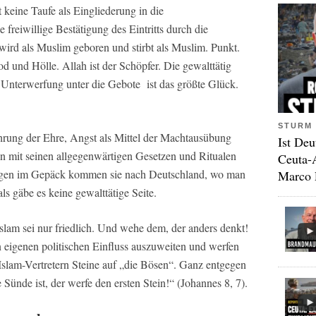
t keine Taufe als Eingliederung in die
 freiwillige Bestätigung des Eintritts durch die
d als Muslim geboren und stirbt als Muslim. Punkt.
d und Hölle. Allah ist der Schöpfer. Die gewalttätig
. Unterwerfung unter die Gebote ist das größte Glück.
STURM 
hrung der Ehre, Angst als Mittel der Machtausübung
Ist Deu
en mit seinen allgegenwärtigen Gesetzen und Ritualen
Ceuta-
ungen im Gepäck kommen sie nach Deutschland, wo man
Marco 
als gäbe es keine gewalttätige Seite.
slam sei nur friedlich. Und wehe dem, der anders denkt!
n eigenen politischen Einfluss auszuweiten und werfen
Islam-Vertretern Steine auf „die Bösen“. Ganz entgegen
ünde ist, der werfe den ersten Stein!“ (Johannes 8, 7).