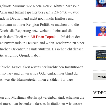
aufgeklärte Muslime wie Necla Kelek, Ahmed Mansour,
zi und Ismail Tipi hier bei
Tichys Einblick
– davor,
ände in Deutschland nicht noch mehr Einfluss und
 dann mit ihrer Religion Politik zu machen und die
och die Regierung setzt weiter unbeirrt auf die
 nach dem Urteil von
Ali Ertan Toprak
– Präsident der
antenverbände in Deutschland – den Tendenzen zu einer
tischen Orientierung unterstützten. Es sieht nicht danach
Sie wird ihre Gründe haben.
bliche Arglosigkeit seitens der kirchlichen Institutionen
h so naiv und unwissend? Oder einfach nur blind der
Weiter
, was die Islamvertreter ihnen erzählen, für bare
VIDE
en und Muslimen überhaupt vereinbar sind, scheinen die
ei muss man bedenken, dass es Institutionen wie unsere