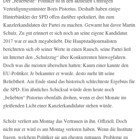
Der „beliebteste“ Politiker ist in den aktuellen Umfragen
Verteidigungsminister Boris Pistorius. Deshalb haben einige
Hinterbänkler der SPD offen darüber spekuliert, ihn zum
Kanzlerkandidaten der Partei zu machen. Gewarnt hat davor Martin
Schulz. Zu gut erinnert er sich noch an seine eigene Kandidatur.
2017 war er auch megabeliebt. Die Hauptstadtjournalisten
berichteten sich ob seiner Werte in einen Rausch, seine Partei ließ
im Internet den „Schulzzug“ über Konkurrenten hinwegfahren.
Doch was die meisten übersehen hatten: Kaum einer kannte den
EU-Politiker. Je bekannter er wurde, desto mehr litt seine
Beliebtheit. Am Ende stand das historisch schlechteste Ergebnis für
die SPD. Ein ähnliches Schicksal würde dem heute noch
„beliebten“ Pistorius ebenfalls drohen, wenn er drei Monate im
gleißenden Licht einer Kanzlerkandidatur stehen würde.
Scholz verliert am Montag das Vertrauen in ihn. Offiziell. Doch
nicht nur er wird es am Montag verloren haben. Wenn die Institute
fragen, welchem Politiker sie am ehesten zutrauen, Probleme zu