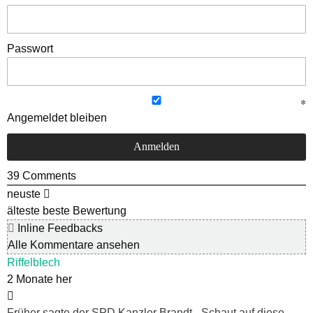
Passwort
Angemeldet bleiben
39
Comments
neuste
älteste
beste Bewertung
Inline Feedbacks
Alle Kommentare ansehen
Riffelblech
2 Monate her
Früher sagte der SPD Kanzler Brandt „ Schaut auf diese