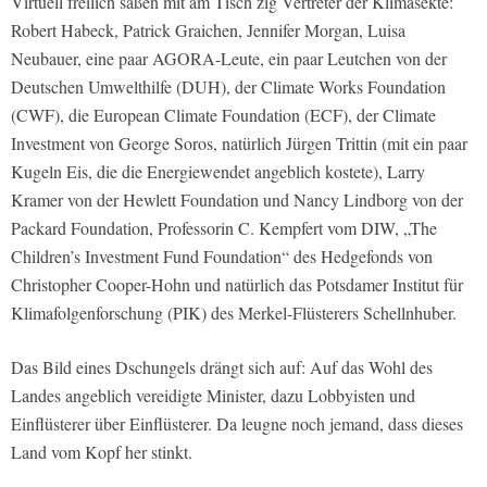
Virtuell freilich saßen mit am Tisch zig Vertreter der Klimasekte:
Robert Habeck, Patrick Graichen, Jennifer Morgan, Luisa
Neubauer, eine paar AGORA-Leute, ein paar Leutchen von der
Deutschen Umwelthilfe (DUH), der Climate Works Foundation
(CWF), die European Climate Foundation (ECF), der Climate
Investment von George Soros, natürlich Jürgen Trittin (mit ein paar
Kugeln Eis, die die Energiewendet angeblich kostete), Larry
Kramer von der Hewlett Foundation und Nancy Lindborg von der
Packard Foundation, Professorin C. Kempfert vom DIW, „The
Children’s Investment Fund Foundation“ des Hedgefonds von
Christopher Cooper-Hohn und natürlich das Potsdamer Institut für
Klimafolgenforschung (PIK) des Merkel-Flüsterers Schellnhuber.
Das Bild eines Dschungels drängt sich auf: Auf das Wohl des
Landes angeblich vereidigte Minister, dazu Lobbyisten und
Einflüsterer über Einflüsterer. Da leugne noch jemand, dass dieses
Land vom Kopf her stinkt.