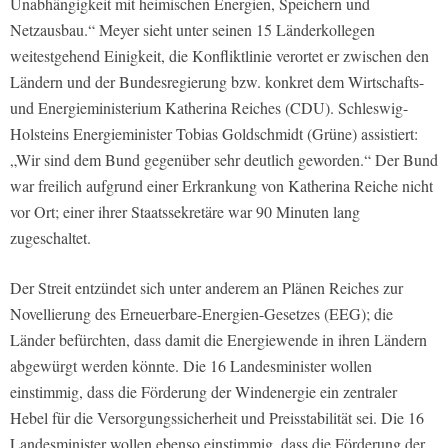
Unabhängigkeit mit heimischen Energien, Speichern und
Netzausbau.“ Meyer sieht unter seinen 15 Länderkollegen
weitestgehend Einigkeit, die Konfliktlinie verortet er zwischen den
Ländern und der Bundesregierung bzw. konkret dem Wirtschafts-
und Energieministerium Katherina Reiches (CDU). Schleswig-
Holsteins Energieminister Tobias Goldschmidt (Grüne) assistiert:
„Wir sind dem Bund gegenüber sehr deutlich geworden.“ Der Bund
war freilich aufgrund einer Erkrankung von Katherina Reiche nicht
vor Ort; einer ihrer Staatssekretäre war 90 Minuten lang
zugeschaltet.
Der Streit entzündet sich unter anderem an Plänen Reiches zur
Novellierung des Erneuerbare-Energien-Gesetzes (EEG); die
Länder befürchten, dass damit die Energiewende in ihren Ländern
abgewürgt werden könnte. Die 16 Landesminister wollen
einstimmig, dass die Förderung der Windenergie ein zentraler
Hebel für die Versorgungssicherheit und Preisstabilität sei. Die 16
Landesminister wollen ebenso einstimmig, dass die Förderung der