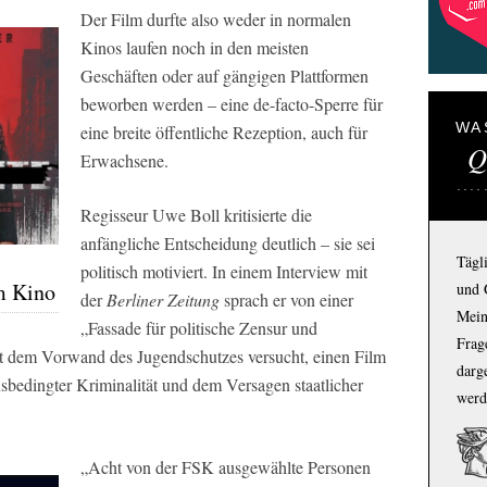
Der Film durfte also weder in normalen
Kinos laufen noch in den meisten
Geschäften oder auf gängigen Plattformen
beworben werden – eine de-facto-Sperre für
WA
eine breite öffentliche Rezeption, auch für
Q
Erwachsene.
Regisseur Uwe Boll kritisierte die
anfängliche Entscheidung deutlich – sie sei
Tägl
politisch motiviert. In einem Interview mit
im Kino
und 
der
Berliner Zeitung
sprach er von einer
Mein
„Fassade für politische Zensur und
Frage
 dem Vorwand des Jugendschutzes versucht, einen Film
darg
nsbedingter Kriminalität und dem Versagen staatlicher
werd
„Acht von der FSK ausgewählte Personen