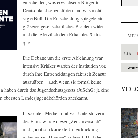
entscheiden, was erwachsene Bürger in
Deutschland sehen dürfen und was nicht“,
sagte Boll. Die Entscheidung spiegele ein
größeres gesellschaftliches Problem wider
und diene letztlich dem Erhalt des Status
MEI
quo.
24h
Die Debatte um die erste Ablehnung war
intensiv: Kritiker warfen der Institution vor,
Weiter
durch ihre Entscheidungen faktisch Zensur
auszuüben – auch wenn sie formal keine
VIDE
gen haben durch das Jugendschutzgesetz (JuSchG) ja eine
n obersten Landesjugendbehörden anerkannt.
In sozialen Medien und von Unterstützern
des Films wurde dieser „Zensurversuch“
und „politisch korrekte Unterdrückung
unbequemer Themen“ kritisiert. Und der