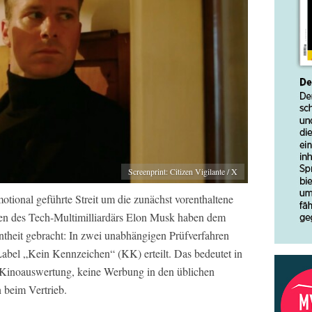
Screenprint: Citizen Vigilante / X
tional geführte Streit um die zunächst vorenthaltene
ifen des Tech-Multimilliardärs Elon Musk haben dem
nntheit gebracht: In zwei unabhängigen Prüfverfahren
abel „Kein Kennzeichen“ (KK) erteilt. Das bedeutet in
ne Kinoauswertung, keine Werbung in den üblichen
 beim Vertrieb.