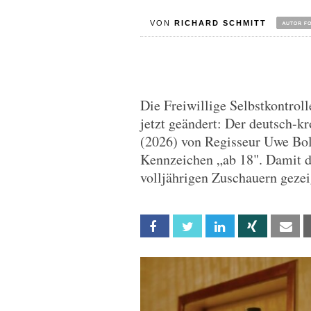
VON
RICHARD SCHMITT
Die Freiwillige Selbstkontrol
jetzt geändert: Der deutsch-kr
(2026) von Regisseur Uwe Boll
Kennzeichen „ab 18". Damit d
volljährigen Zuschauern gezei
Facebook
Twitter
Linkedin
Xing
Em