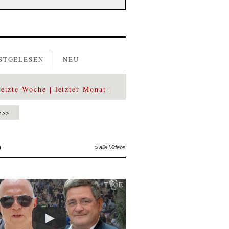
STGELESEN
NEU
letzte Woche
letzter Monat
e >>
O
» alle Videos