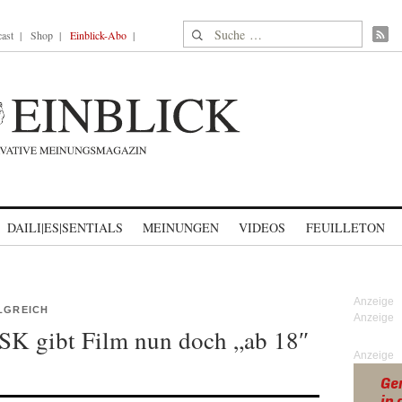
Suche nach:
ast
Shop
Einblick-Abo
DAILI|ES|SENTIALS
MEINUNGEN
VIDEOS
FEUILLETON
OLGREICH
FSK gibt Film nun doch „ab 18″
Anzeige