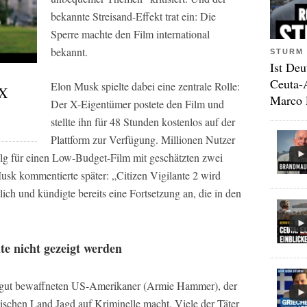
bekannte Streisand-Effekt trat ein: Die
Sperre machte den Film international
bekannt.
STURM 
Ist Deu
Ceuta-
Elon Musk spielte dabei eine zentrale Rolle:
 X
Marco 
Der X-Eigentümer postete den Film und
stellte ihn für 48 Stunden kostenlos auf der
Plattform zur Verfügung. Millionen Nutzer
lg für einen Low-Budget-Film mit geschätzten zwei
usk kommentierte später: „Citizen Vigilante 2 wird
lich und kündigte bereits eine Fortsetzung an, die in den
te nicht gezeigt werden
m gut bewaffneten US-Amerikaner (Armie Hammer), der
äischen Land Jagd auf Kriminelle macht. Viele der Täter