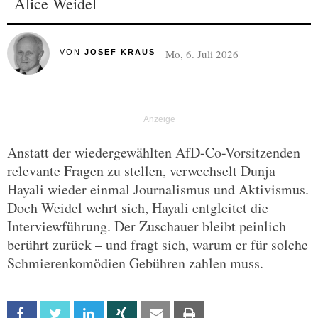
Alice Weidel
Mo, 6. Juli 2026
VON
JOSEF KRAUS
Anstatt der wiedergewählten AfD-Co-Vorsitzenden
relevante Fragen zu stellen, verwechselt Dunja
Hayali wieder einmal Journalismus und Aktivismus.
Doch Weidel wehrt sich, Hayali entgleitet die
Interviewführung. Der Zuschauer bleibt peinlich
berührt zurück – und fragt sich, warum er für solche
Schmierenkomödien Gebühren zahlen muss.
Facebook
Twitter
Linkedin
Xing
Email
Print