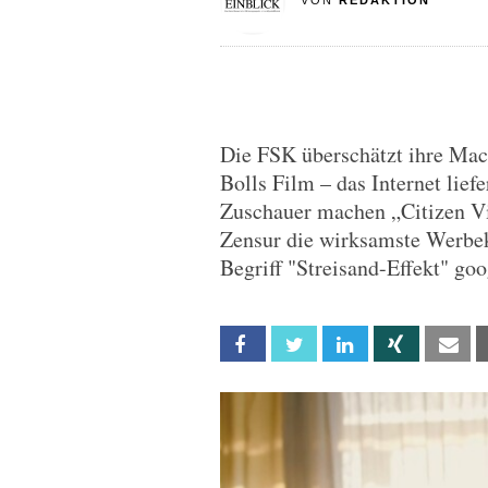
VON
REDAKTION
Die FSK überschätzt ihre Mac
Bolls Film – das Internet lief
Zuschauer machen „Citizen V
Zensur die wirksamste Werbe
Begriff "Streisand-Effekt" goo
Facebook
Twitter
Linkedin
Xing
Em