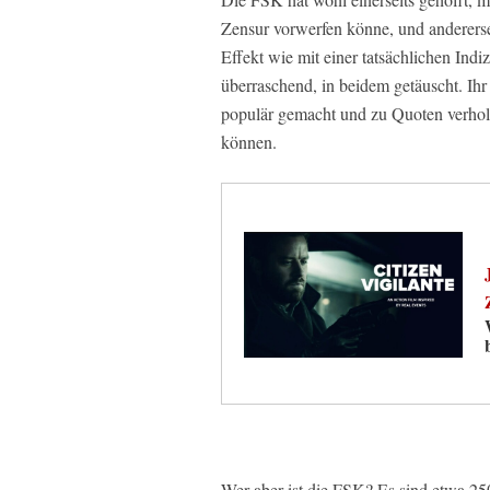
Zensur vorwerfen könne, und andererse
Effekt wie mit einer tatsächlichen Indi
überraschend, in beidem getäuscht. Ih
populär gemacht und zu Quoten verholf
können.
Wer aber ist die FSK? Es sind etwa 250 