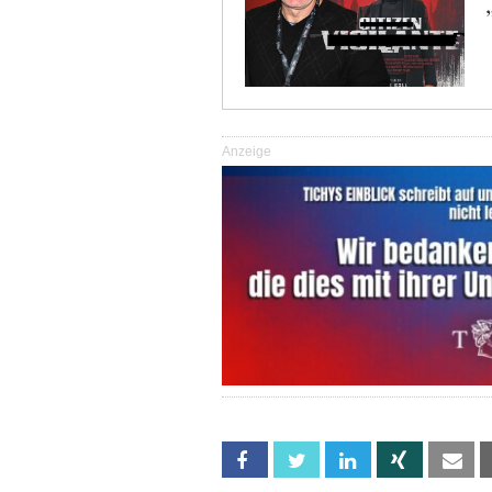
Anzeige
Facebook
Twitter
Linkedin
Xing
Em