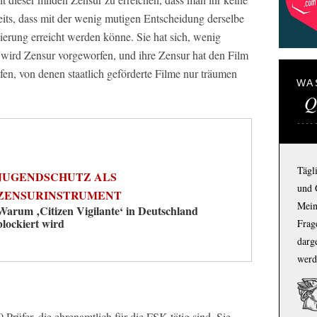
its, dass mit der wenig mutigen Entscheidung derselbe
zierung erreicht werden könne. Sie hat sich, wenig
r wird Zensur vorgeworfen, und ihre Zensur hat den Film
en, von denen staatlich geförderte Filme nur träumen
WA
Q
Tägl
JUGENDSCHUTZ ALS
und 
ZENSURINSTRUMENT
Mein
Warum ‚Citizen Vigilante‘ in Deutschland
blockiert wird
Frage
darg
werd
Prüfer, die ehrenamtlich für die FSK tätig sind. Sie