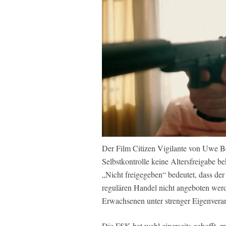
Der Film Citizen Vigilante von Uwe Bo
Selbstkontrolle keine Altersfreigabe
„Nicht freigegeben“ bedeutet, dass der
regulären Handel nicht angeboten werd
Erwachsenen unter strenger Eigenvera
Die FSK hat wohl einerseits gehofft, m