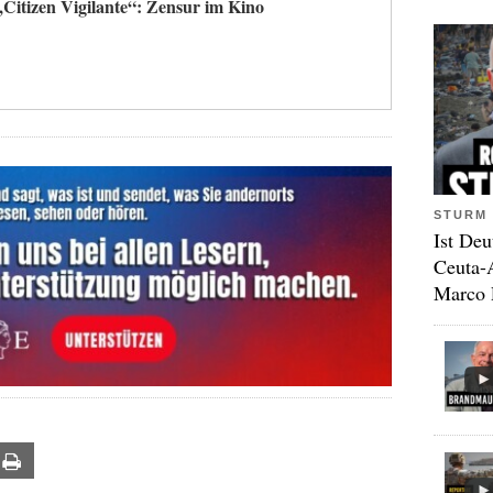
„Citizen Vigilante“: Zensur im Kino
STURM 
Ist Deu
Ceuta-
Marco 
ail
Print