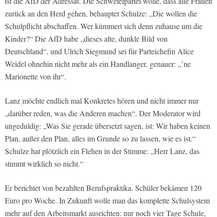
ist die AfD der Adressat. Die Schwefelpartei wolle, dass alle Frauen
zurück an den Herd gehen, behauptet Schulze: „Die wollen die
Schulpflicht abschaffen. Wer kümmert sich denn zuhause um die
Kinder?“ Die AfD habe „dieses alte, dunkle Bild von
Deutschland“, und Ulrich Siegmund sei für Parteichefin Alice
Weidel ohnehin nicht mehr als ein Handlanger, genauer: „’ne
Marionette von ihr“.
Lanz möchte endlich mal Konkretes hören und nicht immer nur
„darüber reden, was die Anderen machen“. Der Moderator wird
ungeduldig: „Was Sie gerade übersetzt sagen, ist: Wir haben keinen
Plan, außer den Plan, alles im Grunde so zu lassen, wie es ist.“
Schulze hat plötzlich ein Flehen in der Stimme: „Herr Lanz, das
stimmt wirklich so nicht.“
Er berichtet von bezahlten Berufspraktika. Schüler bekämen 120
Euro pro Woche. In Zukunft wolle man das komplette Schulsystem
mehr auf den Arbeitsmarkt ausrichten: nur noch vier Tage Schule,