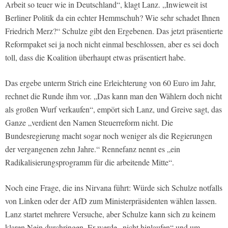
Arbeit so teuer wie in Deutschland“, klagt Lanz. „Inwieweit ist
Berliner Politik da ein echter Hemmschuh? Wie sehr schadet Ihnen
Friedrich Merz?“ Schulze gibt den Ergebenen. Das jetzt präsentierte
Reformpaket sei ja noch nicht einmal beschlossen, aber es sei doch
toll, dass die Koalition überhaupt etwas präsentiert habe.
Das ergebe unterm Strich eine Erleichterung von 60 Euro im Jahr,
rechnet die Runde ihm vor. „Das kann man den Wählern doch nicht
als großen Wurf verkaufen“, empört sich Lanz, und Greive sagt, das
Ganze „verdient den Namen Steuerreform nicht. Die
Bundesregierung macht sogar noch weniger als die Regierungen
der vergangenen zehn Jahre.“ Rennefanz nennt es „ein
Radikalisierungsprogramm für die arbeitende Mitte“.
Noch eine Frage, die ins Nirvana führt: Würde sich Schulze notfalls
von Linken oder der AfD zum Ministerpräsidenten wählen lassen.
Lanz startet mehrere Versuche, aber Schulze kann sich zu keinem
klaren Nein durchringen. Er werde „nicht hinlaufen“ und um