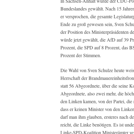
In Sachsen-Anhalt wurde der CDU-Poli
Bundeslandes gewählt. Nach 15 Jahren 
er versprochen, die gesamte Legislatu
Ende zu groß gewesen sein, Sven Schu
der Position des Ministerpräsidenten
würde jetzt gewählt, die AfD auf 39 P
Prozent, die SPD auf 8 Prozent, das 
Prozent der Stimmen.
Die Wahl von Sven Schulze heute weist
Herrschaft der Brandmauereinheitsfro
statt 56 Abgeordnete, über die seine 
Abgeordnete, also zwei mehr, die höch
den Linken kamen, von der Partei, die 
dass er keinen Minister von den Linke
darf man ihm glauben, ersteres nach d
reicht, die Linke benötigen. Es ist und
Linke-SPD-Koalition Ministerämter ve