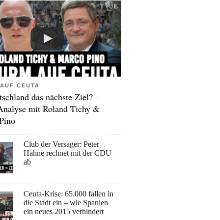
AUF CEUTA
tschland das nächste Ziel? –
Analyse mit Roland Tichy &
Pino
Club der Versager: Peter
Hahne rechnet mit der CDU
ab
Ceuta-Krise: 65.000 fallen in
die Stadt ein – wie Spanien
ein neues 2015 verhindert