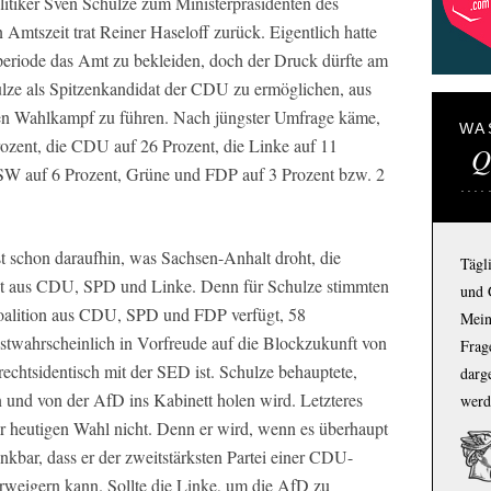
tiker Sven Schulze zum Ministerpräsidenten des
Amtszeit trat Reiner Haseloff zurück. Eigentlich hatte
rperiode das Amt zu bekleiden, doch der Druck dürfte am
lze als Spitzenkandidat der CDU zu ermöglichen, aus
 den Wahlkampf zu führen. Nach jüngster Umfrage käme,
WA
rozent, die CDU auf 26 Prozent, die Linke auf 11
Q
BSW auf 6 Prozent, Grüne und FDP auf 3 Prozent bzw. 2
 schon daraufhin, was Sachsen-Anhalt droht, die
Tägl
nt aus CDU, SPD und Linke. Denn für Schulze stimmten
und 
Koalition aus CDU, SPD und FDP verfügt, 58
Mein
stwahrscheinlich in Vorfreude auf die Blockzukunft von
Frage
rechtsidentisch mit der SED ist. Schulze behauptete,
darg
n und von der AfD ins Kabinett holen wird. Letzteres
werd
er heutigen Wahl nicht. Denn er wird, wenn es überhaupt
enkbar, dass er der zweitstärksten Partei einer CDU-
rweigern kann. Sollte die Linke, um die AfD zu