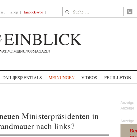
Suche nach:
ast
Shop
Einblick-Abo
DAILI|ES|SENTIALS
MEINUNGEN
VIDEOS
FEUILLETON
 neuen Ministerpräsidenten in
Anzeige
randmauer nach links?