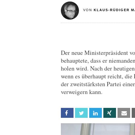
VON
KLAUS-RÜDIGER M
Der neue Ministerpräsident 
behauptete, dass er niemanden
holen wird. Nach der heutigen
wenn es überhaupt reicht, die 
der zweitstärksten Partei ein
verweigern kann.
Facebook
Twitter
Linkedin
Xing
Em