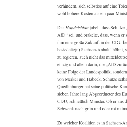
verhindern, sich selbstlos auf eine Tole
wohl höhere Kosten als ein paar Minis
Das
Handelsblatt
jubelt, dass Schulze
AfD“ sei, und orakelte, dass, wenn er
ihm eine große Zukunft in der CDU b
besiedelte(n) Sachsen-Anhalt“ höhnt, s
zu regieren, auch nicht das mitteldeut
einzig und allein darin, die „AfD zurü
keine Folge der Landespolitik, sonder
von Merkel und Habeck. Schulze selbst
Quedlinburger hat seine politische Kar
sieben Jahre lang Abgeordneter des Eu
CDU, schließlich Minister. Ob er aus 
Schwenk nach grün und oder rot mitma
Zu welcher Koalition es in Sachsen-A