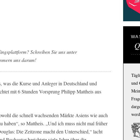
WA
Q
ingsplattform? Schreiben Sie uns unter
mmern uns darum!
Tägl
es, was die Kurse und Anleger in Deutschland und
und 
Mein
chtet mit 6 Stunden Vorsprung Philipp Mattheis aus
Frage
darg
werd
sowohl die schnell wachsenden Märkte Asiens wie auch
zu haben“, so Mattheis. „Und ich muss nicht mal früher
ouglas: Die Zeitzone macht den Unterschied,“ lacht
nd Buchautor berichtete viele Jahre über die