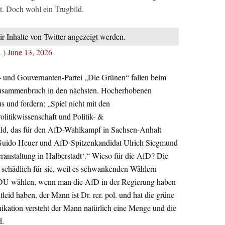
ßt. Doch wohl ein Trugbild.
ir Inhalte von Twitter angezeigt werden.
r_)
June 13, 2026
- und Gouvernanten-Partei „Die Grünen“ fallen beim
usammenbruch in den nächsten. Hocherhobenen
 und fordern: „Spiel nicht mit den
litikwissenschaft und Politik- &
ld, das für den AfD-Wahlkampf in Sachsen-Anhalt
 Guido Heuer und AfD-Spitzenkandidat Ulrich Siegmund
Veranstaltung in Halberstadt‘.“ Wieso für die AfD? Die
er schädlich für sie, weil es schwankenden Wählern
DU wählen, wenn man die AfD in der Regierung haben
id haben, der Mann ist Dr. rer. pol. und hat die grüne
kation versteht der Mann natürlich eine Menge und die
d.