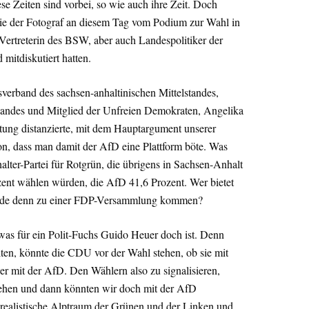
se Zeiten sind vorbei, so wie auch ihre Zeit. Doch
 die der Fotograf an diesem Tag vom Podium zur Wahl in
Vertreterin des BSW, aber auch Landespolitiker der
itdiskutiert hatten.
verband des sachsen-anhaltinischen Mittelstandes,
bandes und Mitglied der Unfreien Demokraten, Angelika
ltung distanzierte, mit dem Hauptargument unserer
n, dass man damit der AfD eine Plattform böte. Was
lter-Partei für Rotgrün, die übrigens in Sachsen-Anhalt
zent wählen würden, die AfD 41,6 Prozent. Wer bietet
ürde denn zu einer FDP-Versammlung kommen?
as für ein Polit-Fuchs Guido Heuer doch ist. Denn
lten, könnte die CDU vor der Wahl stehen, ob sie mit
r mit der AfD. Den Wählern also zu signalisieren,
gehen und dann könnten wir doch mit der AfD
realistische Alptraum der Grünen und der Linken und