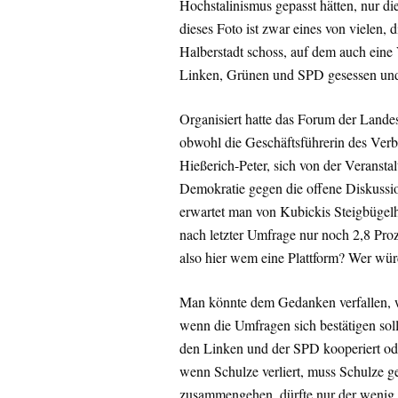
Hochstalinismus gepasst hätten, nur die
dieses Foto ist zwar eines von vielen,
Halberstadt schoss, auf dem auch eine 
Linken, Grünen und SPD gesessen und m
Organisiert hatte das Forum der Landes
obwohl die Geschäftsführerin des Ver
Hießerich-Peter, sich von der Veransta
Demokratie gegen die offene Diskussio
erwartet man von Kubickis Steigbügelha
nach letzter Umfrage nur noch 2,8 Pro
also hier wem eine Plattform? Wer w
Man könnte dem Gedanken verfallen, w
wenn die Umfragen sich bestätigen sol
den Linken und der SPD kooperiert ode
wenn Schulze verliert, muss Schulze 
zusammengehen, dürfte nur der wenig 