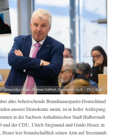
ure alliance/dpa | Klaus-Dietmar Gabbert, Screenprint via X – TE-Collage
, aber alles beherrschende Brandmauerpartei-Deutschland
enden unserer Demokratie meint, ist in heller Aufregung.
men in der Sachsen-Anhaltinischen Stadt Halberstadt
AfD und der CDU, Ulrich Siegmund und Guido Heuer, in
d, Heuer legt freundschaftlich seinen Arm auf Siegmunds