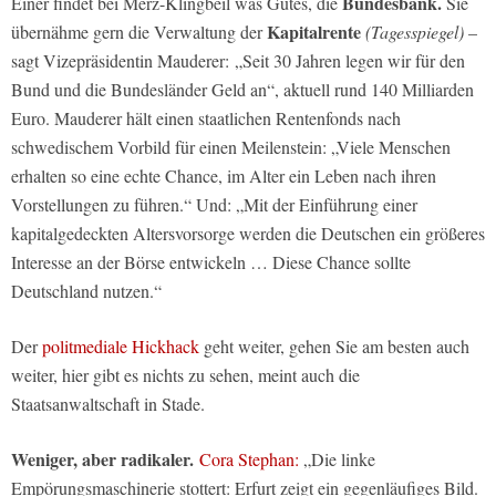
Bundesbank.
Einer findet bei Merz-Klingbeil was Gutes, die
Sie
Kapitalrente
übernähme gern die Verwaltung der
(Tagesspiegel)
–
sagt Vizepräsidentin Mauderer: „Seit 30 Jahren legen wir für den
Bund und die Bundesländer Geld an“, aktuell rund 140 Milliarden
Euro. Mauderer hält einen staatlichen Rentenfonds nach
schwedischem Vorbild für einen Meilenstein: „Viele Menschen
erhalten so eine echte Chance, im Alter ein Leben nach ihren
Vorstellungen zu führen.“ Und: „Mit der Einführung einer
kapitalgedeckten Altersvorsorge werden die Deutschen ein größeres
Interesse an der Börse entwickeln … Diese Chance sollte
Deutschland nutzen.“
Der
politmediale Hickhack
geht weiter, gehen Sie am besten auch
weiter, hier gibt es nichts zu sehen, meint auch die
Staatsanwaltschaft in Stade.
Weniger, aber radikaler.
Cora Stephan:
„Die linke
Empörungsmaschinerie stottert: Erfurt zeigt ein gegenläufiges Bild.