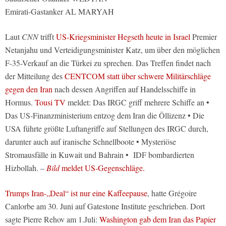
Emirati-Gastanker AL MARYAH
Laut
CNN
trifft
US-Kriegsminister Hegseth heute in Israel
Premier
Netanjahu und Verteidigungsminister Katz, um über den möglichen
F-35-Verkauf an die Türkei zu sprechen. Das Treffen findet nach
der Mitteilung des
CENTCOM statt über schwere Militärschläge
gegen den Iran
nach dessen Angriffen auf Handelsschiffe in
Hormus.
Tousi TV
meldet: Das IRGC griff mehrere Schiffe an •
Das US-Finanzministerium entzog dem Iran die Öllizenz • Die
USA führte größte Luftangriffe auf Stellungen des IRGC durch,
darunter auch auf iranische Schnellboote • Mysteriöse
Stromausfälle in Kuwait und Bahrain • IDF bombardierten
Hizbollah. –
Bild
meldet US-Gegenschläge.
Trumps Iran-„Deal“ ist nur eine Kaffeepause
, hatte Grégoire
Canlorbe am 30. Juni auf Gatestone Institute geschrieben. Dort
sagte Pierre Rehov am 1.Juli:
Washington gab dem Iran das Papier