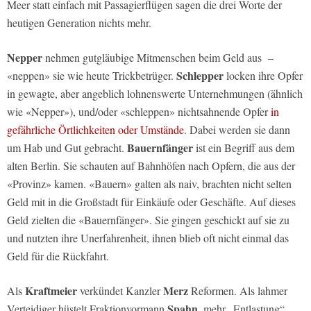
Meer statt einfach mit Passagierflügen sagen die drei Worte der
heutigen Generation nichts mehr.
Nepper
nehmen gutgläubige Mitmenschen beim Geld aus –
Schlepper
«neppen» sie wie heute Trickbetrüger.
locken ihre Opfer
in gewagte, aber angeblich lohnenswerte Unternehmungen (ähnlich
wie «Nepper»), und/oder «schleppen» nichtsahnende Opfer
in
gefährliche Örtlichkeiten oder Umstände
. Dabei werden sie dann
Bauernfänger
um Hab und Gut gebracht.
ist ein Begriff aus dem
alten Berlin. Sie schauten auf Bahnhöfen nach Opfern, die aus der
«Provinz» kamen. «Bauern» galten als naiv, brachten nicht selten
Geld mit in die Großstadt für Einkäufe oder Geschäfte. Auf dieses
Geld zielten die «Bauernfänger». Sie gingen geschickt auf sie zu
und nutzten ihre Unerfahrenheit, ihnen blieb oft nicht einmal das
Geld für die Rückfahrt.
Kraftmeier
Merz
Als
verkündet Kanzler
Reformen. Als lahmer
Spahn,
Verteidiger hüstelt Fraktionvormann
mehr „Entlastung“