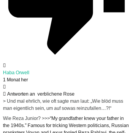
Haba Orwell
1 Monat her
Antworten an
verblichene Rose
>
Und mal ehrlich, wie oft sagte man laut: „Wie blöd muss
man eigentlich sein, um auf sowas reinzufallen…?!“
Wie Reza Junior? >>>
“My grandfather knew your father in
the 1940s.” Famous for tricking Western politicians, Russian
pranksters Vovan and Lexus fooled Reza Pahlavi, the self-