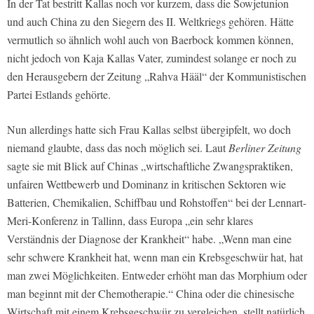
In der Tat bestritt Kallas noch vor kurzem, dass die Sowjetunion
und auch China zu den Siegern des II. Weltkriegs gehören. Hätte
vermutlich so ähnlich wohl auch von Baerbock kommen können,
nicht jedoch von Kaja Kallas Vater, zumindest solange er noch zu
den Herausgebern der Zeitung „Rahva Hääl“ der Kommunistischen
Partei Estlands gehörte.
Nun allerdings hatte sich Frau Kallas selbst übergipfelt, wo doch
niemand glaubte, dass das noch möglich sei. Laut
Berliner Zeitung
sagte sie mit Blick auf Chinas „wirtschaftliche Zwangspraktiken,
unfairen Wettbewerb und Dominanz in kritischen Sektoren wie
Batterien, Chemikalien, Schiffbau und Rohstoffen“ bei der Lennart-
Meri-Konferenz in Tallinn, dass Europa „ein sehr klares
Verständnis der Diagnose der Krankheit“ habe. „Wenn man eine
sehr schwere Krankheit hat, wenn man ein Krebsgeschwür hat, hat
man zwei Möglichkeiten. Entweder erhöht man das Morphium oder
man beginnt mit der Chemotherapie.“ China oder die chinesische
Wirtschaft mit einem Krebsgeschwür zu vergleichen, stellt natürlich