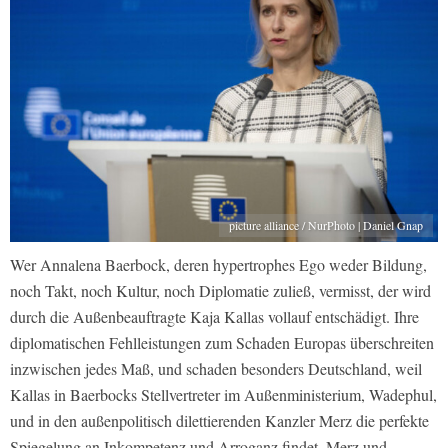
picture alliance / NurPhoto | Daniel Gnap
Wer Annalena Baerbock, deren hypertrophes Ego weder Bildung,
noch Takt, noch Kultur, noch Diplomatie zuließ, vermisst, der wird
durch die Außenbeauftragte Kaja Kallas vollauf entschädigt. Ihre
diplomatischen Fehlleistungen zum Schaden Europas überschreiten
inzwischen jedes Maß, und schaden besonders Deutschland, weil
Kallas in Baerbocks Stellvertreter im Außenministerium, Wadephul,
und in den außenpolitisch dilettierenden Kanzler Merz die perfekte
Spiegelung an Inkompetenz und Arroganz findet. Merz und