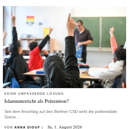
Herbst 2024 in die Redaktion des Magazins wechselte.
Als freie Konzertsängerin bleibt sie der Musikwelt zumindest in
Teilen erhalten.
KEINE UMFASSENDE LÖSUNG
Islamunterricht als Prävention?
Seit dem Anschlag auf den Berliner CSD wirkt die politmediale
Szene…
Sa, 1. August 2026
VON
ANNA DIOUF
|