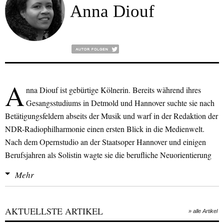
Anna Diouf
A
nna Diouf ist gebürtige Kölnerin. Bereits während ihres
Gesangsstudiums in Detmold und Hannover suchte sie nach
Betätigungsfeldern abseits der Musik und warf in der Redaktion der
NDR-Radiophilharmonie einen ersten Blick in die Medienwelt.
Nach dem Opernstudio an der Staatsoper Hannover und einigen
Berufsjahren als Solistin wagte sie die berufliche Neuorientierung
und stieg voll in den Journalismus ein: Von 2022-2024 war sie als
Mehr
Moderatorin und Redakteurin bei dem katholischen Fernsehsender
EWTN tätig, sowie als freie Mitarbeiterin u.a. für die katholische
Wochenzeitung
Die Tagespost
. Auch der Leserschaft von
Tichys
AKTUELLSTE ARTIKEL
» alle Artikel
Einblick
war sie bereits als freie Autorin bekannt, bevor sie im