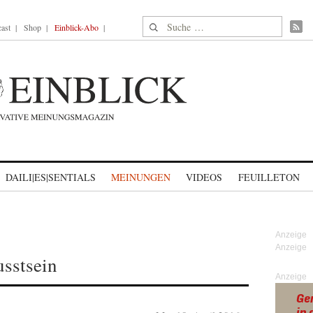
Suche nach:
ast
Shop
Einblick-Abo
DAILI|ES|SENTIALS
MEINUNGEN
VIDEOS
FEUILLETON
T
usstsein
Anzeige