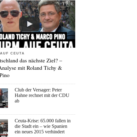
AUF CEUTA
tschland das nächste Ziel? –
Analyse mit Roland Tichy &
Pino
Club der Versager: Peter
Hahne rechnet mit der CDU
ab
Ceuta-Krise: 65.000 fallen in
die Stadt ein – wie Spanien
ein neues 2015 verhindert