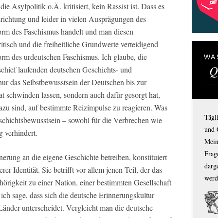
ie Asylpolitik o.Ä. kritisiert, kein Rassist ist.
Dass es
srichtung und leider in vielen Ausprägungen des
Form des Faschismus handelt
und man diesen
tisch und die freiheitliche Grundwerte verteidigend
orm des urdeutschen Faschismus. Ich glaube, die
WA
Q
 schief laufenden deutschen Geschichts- und
t nur das Selbstbewusstsein der Deutschen bis zur
t schwinden lassen, sondern auch dafür gesorgt hat,
dazu sind, auf bestimmte Reizimpulse zu reagieren. Was
Tägl
 Geschichtsbewusstsein – sowohl für die Verbrechen wie
und 
 verhindert.
Mein
Frage
nerung an die eigene Geschichte betreiben, konstituiert
darg
er Identität. Sie betrifft vor allem jenen Teil, der das
werd
hörigkeit zu einer Nation, einer bestimmten Gesellschaft
 ich sage, dass sich die deutsche Erinnerungskultur
Länder unterscheidet. Vergleicht man die deutsche