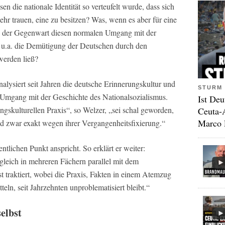
 die nationale Identität so verteufelt wurde, dass sich
hr trauen, eine zu besitzen? Was, wenn es aber für eine
 in der Gegenwart diesen normalen Umgang mit der
ht u.a. die Demütigung der Deutschen durch den
 werden ließ?
lysiert seit Jahren die deutsche Erinnerungskultur und
STURM 
n Umgang mit der Geschichte des Nationalsozialismus.
Ist Deu
ngskulturellen Praxis“, so Welzer, „sei schal geworden,
Ceuta-
Marco 
– und zwar exakt wegen ihrer Vergangenheitsfixierung.“
ntlichen Punkt anspricht. So erklärt er weiter:
leich in mehreren Fächern parallel mit dem
 traktiert, wobei die Praxis, Fakten in einem Atemzug
teln, seit Jahrzehnten unproblematisiert bleibt.“
elbst