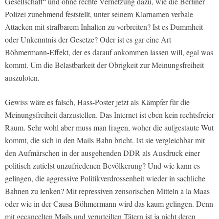
Gesellschaft“ und ohne rechte Vernetzung dazu, wie die Berliner
Polizei zunehmend feststellt, unter seinem Klarnamen verbale
Attacken mit strafbarem Inhalten zu verbreiten? Ist es Dummheit
oder Unkenntnis der Gesetze? Oder ist es gar eine Art
Böhmermann-Effekt, der es darauf ankommen lassen will, egal was
kommt. Um die Belastbarkeit der Obrigkeit zur Meinungsfreiheit
auszuloten.
Gewiss wäre es falsch, Hass-Poster jetzt als Kämpfer für die
Meinungsfreiheit darzustellen. Das Internet ist eben kein rechtsfreier
Raum. Sehr wohl aber muss man fragen, woher die aufgestaute Wut
kommt, die sich in den Mails Bahn bricht. Ist sie vergleichbar mit
den Aufmärschen in der ausgehenden DDR als Ausdruck einer
politisch zutiefst unzufriedenen Bevölkerung? Und wie kann es
gelingen, die aggressive Politikverdrossenheit wieder in sachliche
Bahnen zu lenken? Mit repressiven zensorischen Mitteln a la Maas
oder wie in der Causa Böhmermann wird das kaum gelingen. Denn
mit gecancelten Mails und verurteilten Tätern ist ja nicht deren