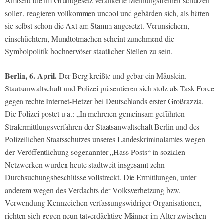
Amtseid die im Grundgesetz verankerte Meinungsfreiheit schützen
sollen, reagieren vollkommen uncool und gebärden sich, als hätten
sie selbst schon die Axt am Stamm angesetzt. Verunsichern,
einschüchtern, Mundtotmachen scheint zunehmend die
Symbolpolitik hochnervöser staatlicher Stellen zu sein.
Berlin, 6. April.
Der Berg kreißte und gebar ein Mäuslein.
Staatsanwaltschaft und Polizei präsentieren sich stolz als Task Force
gegen rechte Internet-Hetzer bei Deutschlands erster Großrazzia.
Die Polizei postet u.a.: „In mehreren gemeinsam geführten
Strafermittlungsverfahren der Staatsanwaltschaft Berlin und des
Polizeilichen Staatsschutzes unseres Landeskriminalamtes wegen
der Veröffentlichung sogenannter „Hass-Posts“ in sozialen
Netzwerken wurden heute stadtweit insgesamt zehn
Durchsuchungsbeschlüsse vollstreckt. Die Ermittlungen, unter
anderem wegen des Verdachts der Volksverhetzung bzw.
Verwendung Kennzeichen verfassungswidriger Organisationen,
richten sich gegen neun tatverdächtige Männer im Alter zwischen