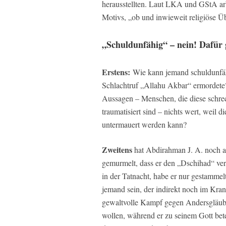
herausstellten. Laut LKA und GStA ar
Motivs, „ob und inwieweit religiöse Ü
„Schuldunfähig“ – nein! Dafür 
E
rstens:
Wie kann jemand schuldunfähi
Schlachtruf „Allahu Akbar“ ermordete
Aussagen – Menschen, die diese schre
traumatisiert sind – nichts wert, weil 
untermauert werden kann?
Zweitens
hat Abdirahman J. A. noch a
gemurmelt, dass er den „Dschihad“ ve
in der Tatnacht, habe er nur gestamme
jemand sein, der indirekt noch im Kran
gewaltvolle Kampf gegen Andersgläubi
wollen, während er zu seinem Gott bete