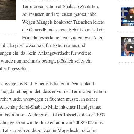
Terrororganisation al-Shabaab Zivilisten,
Journalisten und Polizisten getötet habe.
Wegen Mangels konkreter Tatsachen leitete
die Generalbundesanwaltschaft damals kein
Ermittlungsverfahren ein, zudem war A. zur
h die bayrische Zentrale für Extremismus und
lungen ein, da „kein Anfangsverdacht für weitere
 wurde nun nochmals befragt, plötzlich sei es ein
 die
Tagesschau.
ussage ins Bild: Einerseits hat er in Deutschland
trag damit begründet, dass er vor der Terrororganisation
droht wurde, weswegen er flüchten musste. In seiner
 Anschlag der al-Shabaab Miliz mit einer Handgranate
 bedroht sei. Andererseits ist es Tatsache, dass er 1997
ischu, geboren wurde. Im Zeitraum von 2008/2009 muss
n. Falls er sich zu dieser Zeit in Mogadischu oder im