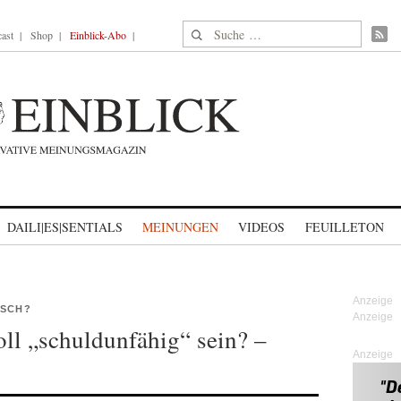
Suche nach:
ast
Shop
Einblick-Abo
DAILI|ES|SENTIALS
MEINUNGEN
VIDEOS
FEUILLETON
ISCH?
ll „schuldunfähig“ sein? –
Anzeige