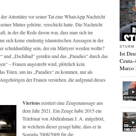
ss der Attentäter vor seiner Tat eine WhatsApp Nachricht
einer Mutter gehörte, verschickt hatte. Die Nachricht
ft, in der die Rede davon war, dass man sich im
 sich keine eindeutig islamistischen Aussagen in der
STURM 
er schuldunfähig sein, der ein Märtyrer werden wollte?
Ist Deu
ar“ und „Dschihad“ gerufen und das „Paradies“ durch das
Ceuta-
en“ – Frauen angestrebt wird, plötzlich kein
Marco 
 das Töten, um ins „Paradies“ zu kommen, nur als
 Angehörigen der Frauen verstehen, die aufgrund dieses
Viertens
existiert eine Zeugenaussage aus
dem Jahr 2021. Ein Zeuge habe 2015 ein
Telefonat von Abdirahman J. A. mitgehört,
in welchem dieser gesagt hätte, dass er in
Somalia 2008/2009 für die