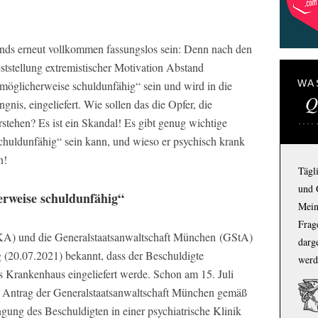
ds erneut vollkommen fassungslos sein: Denn nach den
ststellung extremistischer Motivation Abstand
WA
„möglicherweise schuldunfähig“ sein und wird in die
Q
ngnis, eingeliefert. Wie sollen das die Opfer, die
stehen? Es ist ein Skandal! Es gibt genug wichtige
huldunfähig“ sein kann, und wieso er psychisch krank
n!
Tägl
und 
erweise schuldunfähig“
Mein
Frage
KA) und die Generalstaatsanwaltschaft München
(GStA)
darg
 (20.07.2021) bekannt, dass der Beschuldigte
werd
s Krankenhaus eingeliefert werde. Schon am 15. Juli
 Antrag der Generalstaatsanwaltschaft München gemäß
gung des Beschuldigten in einer psychiatrische Klinik