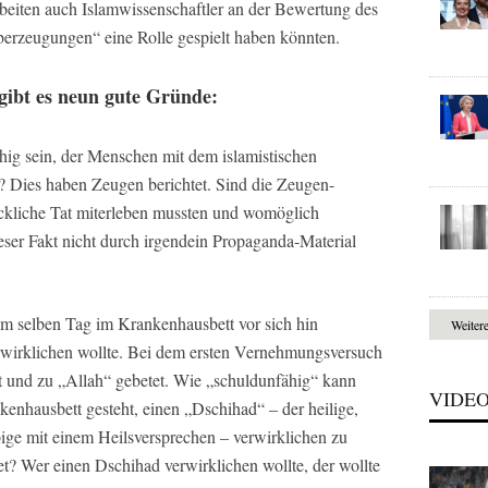
beiten auch Islamwissenschaftler an der Bewertung des
berzeugungen“ eine Rolle gespielt haben könnten.
gibt es neun gute Gründe:
g sein, der Menschen mit dem islamistischen
? Dies haben Zeugen berichtet. Sind die Zeugen-
ckliche Tat miterleben mussten und womöglich
dieser Fakt nicht durch irgendein Propaganda-Material
m selben Tag im Krankenhausbett vor sich hin
Weiter
rwirklichen wollte. Bei dem ersten Vernehmungsversuch
lt und zu „Allah“ gebetet. Wie „schuldunfähig“ kann
VIDE
kenhausbett gesteht, einen „Dschihad“ – der heilige,
ge mit einem Heilsversprechen – verwirklichen zu
t? Wer einen Dschihad verwirklichen wollte, der wollte