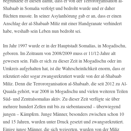
begründete er diesen damit, dass er von der Terrororganisation al-
Shabaab in Somalia verfolgt und bedroht wurde und er daher
flüchten musste. In seiner Asylanhörung gab er an, dass er einen
Anschlag der al-Shabaab Miliz mit einer Handgranate verhindert
habe, weshalb sein Leben nun bedroht sei.
Im Jahr 1997 wurde er in der Hauptstadt Somalias, in Mogadischu,
geboren. Im Zeitraum von 2008/2009 muss er 11/12-Jahre alt
gewesen sein. Falls er sich zu dieser Zeit in Mogadischu oder im
Umkreis aufgehalten hat, ist die Wahrscheinlichkeit enorm, dass er
rekrutiert oder sogar zwangsrekrutiert wurde von der al-Shabaab
Miliz. Denn die Terrororganisation al-Shabaab, die seit 2012 zu Al-
Quaida gehört, war 2008 in Mogadischu und vielen weiteren Teilen
Süd- und Zentralsomalias aktiv. Zu dieser Zeit verfügte sie über
mehrere hundert Zellen mit bis zu siebentausend – überwiegend
jungen – Kämpfern. Junge Männer, besonders zwischen schon 10
und 15 Jahren, wurden unter Druck gesetzt und zwangsrekrutiert.
Einige junge Männer, die sich weigerten, wurden von der Miliz