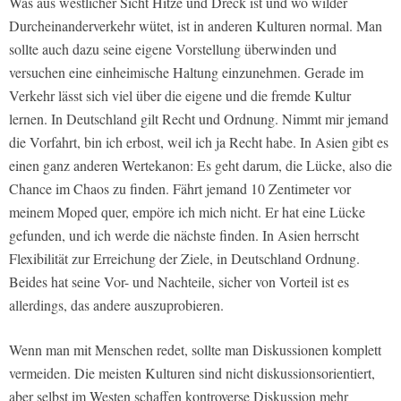
Was aus westlicher Sicht Hitze und Dreck ist und wo wilder
Durcheinanderverkehr wütet, ist in anderen Kulturen normal. Man
sollte auch dazu seine eigene Vorstellung überwinden und
versuchen eine einheimische Haltung einzunehmen. Gerade im
Verkehr lässt sich viel über die eigene und die fremde Kultur
lernen. In Deutschland gilt Recht und Ordnung. Nimmt mir jemand
die Vorfahrt, bin ich erbost, weil ich ja Recht habe. In Asien gibt es
einen ganz anderen Wertekanon: Es geht darum, die Lücke, also die
Chance im Chaos zu finden. Fährt jemand 10 Zentimeter vor
meinem Moped quer, empöre ich mich nicht. Er hat eine Lücke
gefunden, und ich werde die nächste finden. In Asien herrscht
Flexibilität zur Erreichung der Ziele, in Deutschland Ordnung.
Beides hat seine Vor- und Nachteile, sicher von Vorteil ist es
allerdings, das andere auszuprobieren.
Wenn man mit Menschen redet, sollte man Diskussionen komplett
vermeiden. Die meisten Kulturen sind nicht diskussionsorientiert,
aber selbst im Westen schaffen kontroverse Diskussion mehr