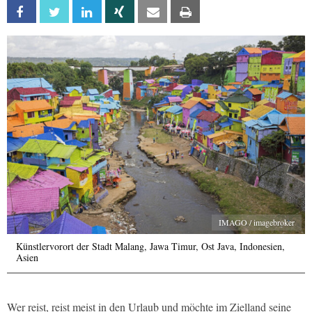
Facebook
Twitter
Linkedin
Xing
Email
Print
IMAGO / imagebroker
Künstlervorort der Stadt Malang, Jawa Timur, Ost Java, Indonesien,
Asien
Wer reist, reist meist in den Urlaub und möchte im Zielland seine