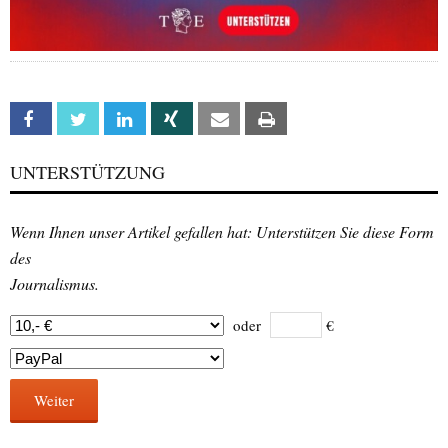
Facebook
Twitter
Linkedin
Xing
Email
Print
UNTERSTÜTZUNG
Wenn Ihnen unser Artikel gefallen hat: Unterstützen Sie diese Form
des
Journalismus.
oder
€
Weiter