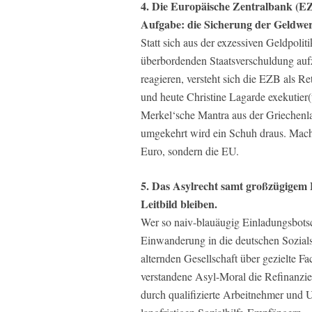
4. Die Europäische Zentralbank (EZB)
Aufgabe: die Sicherung der Geldwert
Statt sich aus der exzessiven Geldpolit
überbordenden Staatsverschuldung aufz
reagieren, versteht sich die EZB als Re
und heute Christine Lagarde exekutier
Merkel‘sche Mantra aus der Griechenla
umgekehrt wird ein Schuh draus. Macht 
Euro, sondern die EU.
5. Das Asylrecht samt großzügigem
Leitbild bleiben.
Wer so naiv-blauäugig Einladungsbotsch
Einwanderung in die deutschen Sozials
alternden Gesellschaft über gezielte F
verstandene Asyl-Moral die Refinanzier
durch qualifizierte Arbeitnehmer und 