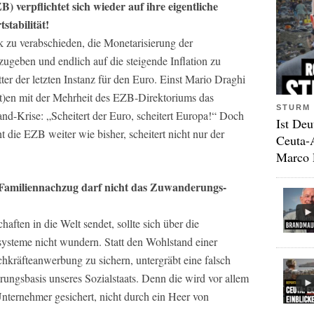
 verpflichtet sich wieder auf ihre eigentliche
stabilität!
ik zu verabschieden, die Monetarisierung der
ugeben und endlich auf die steigende Inflation zu
tter der letzten Instanz für den Euro. Einst Mario Draghi
(t)en mit der Mehrheit des EZB-Direktoriums das
STURM 
nd-Krise: „Scheitert der Euro, scheitert Europa!“ Doch
Ist Deu
die EZB weiter wie bisher, scheitert nicht nur der
Ceuta-
Marco 
 Familiennachzug darf nicht das Zuwanderungs-
aften in die Welt sendet, sollte sich über die
ysteme nicht wundern. Statt den Wohlstand einer
achkräfteanwerbung zu sichern, untergräbt eine falsch
ungsbasis unseres Sozialstaats. Denn die wird vor allem
Unternehmer gesichert, nicht durch ein Heer von