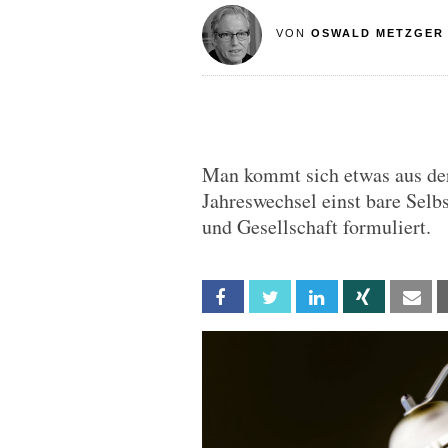
VON
OSWALD METZGER
Man kommt sich etwas aus der
Jahreswechsel einst bare Selb
und Gesellschaft formuliert.
Facebook
Twitter
Linkedin
Xing
Em