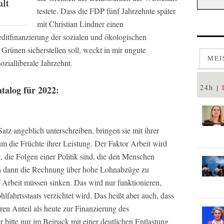
alt
testete. Dass die FDP fünf Jahrzehnte später
mit Christian Lindner einen
reditfinanzierung der sozialen und ökologischen
rünen sicherstellen soll, weckt in mir ungute
MEI
zialliberale Jahrzehnt.
24h
alog für 2022:
atz angeblich unterschreiben, bringen sie mit ihrer
m die Früchte ihrer Leistung. Der Faktor Arbeit wird
, die Folgen einer Politik sind, die den Menschen
nen dann die Rechnung über hohe Lohnabzüge zu
 Arbeit müssen sinken. Das wird nur funktionieren,
ahrtsstaats verzichtet wird. Das heißt aber auch, dass
n Anteil als heute zur Finanzierung des
bitte nur im Beipack mit einer deutlichen Entlastung