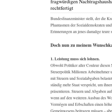
fragwürdigen Nachtragshaush
rechtfertigt
Bundesfinanzminister stellt, der die K
Phantasmen der Sozialdemokraten und G
Erinnerungen an jenes damalige teure so
Doch nun zu meinem Wunschkat
1. Leistung muss sich lohnen.
Obwohl Politiker aller Couleur diesen S
Steuerpolitik Millionen Arbeitnehmer u
mit Steuern und Sozialabgaben belastet
ständig mehr Staat verspricht, um ih
präsentieren. Steuern und Abgaben auf
wenn auf den weiteren Ausbau des Wohlf
Vermögen und Erbschaften einen höhere
Gemeinwesens beitragen müssen – aber 