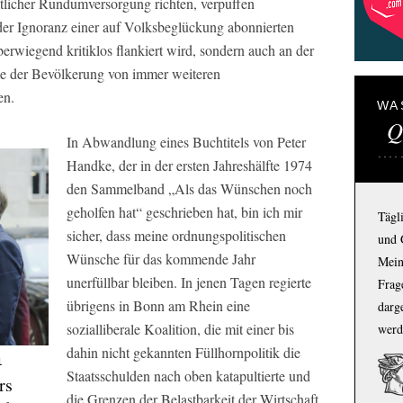
atlicher Rundumversorgung richten, verpuffen
 der Ignoranz einer auf Volksbeglückung abonnierten
rwiegend kritiklos flankiert wird, sondern auch an der
eile der Bevölkerung von immer weiteren
en.
WA
Q
In Abwandlung eines Buchtitels von Peter
Handke, der in der ersten Jahreshälfte 1974
den Sammelband „Als das Wünschen noch
geholfen hat“ geschrieben hat, bin ich mir
Tägl
sicher, dass meine ordnungspolitischen
und 
Wünsche für das kommende Jahr
Mein
unerfüllbar bleiben. In jenen Tagen regierte
Frage
übrigens in Bonn am Rhein eine
darg
sozialliberale Koalition, die mit einer bis
werd
dahin nicht gekannten Füllhornpolitik die
1
Staatsschulden nach oben katapultierte und
rs
die Grenzen der Belastbarkeit der Wirtschaft