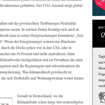
-Konferenzen geblieben. Der CO2-Ausstoß steigt global
lidiert mit der gewünschten Treibhausgas-Neutralität.
WA
preise rasant. In solchen Zeiten bestätigt sich auch in
Q
Brecht einst in seiner Dreigroschenoper formulierte: „Erst
l!“ Wenn der Energiemangel serienweise Blackouts
ise durch die Decke gehen wie in den USA oder in
raucher um 30 Prozent und mehr explodieren, dann
Tägl
hlekraftwerke hochgefahren und im Privathaus die alten
und 
eagieren auch die Regierungen und subventionieren die
Mein
nungsheizung. Was klimapolitisch gewünscht ist,
Frage
 die sich Treibstoffe und Wohnungswärme weiter leisten
darg
werd
Gerade in Deutschland, wo die
Klimadebatte schon lange fast ersatzreligiöse