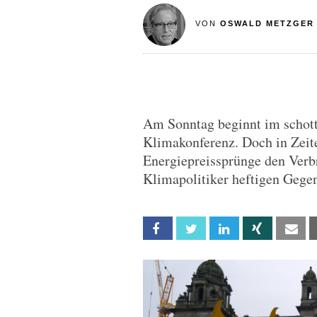
VON
OSWALD METZGER
Am Sonntag beginnt im schot
Klimakonferenz. Doch in Zeit
Energiepreissprünge den Verbr
Klimapolitiker heftigen Gege
Facebook
Twitter
Linkedin
Xing
Em