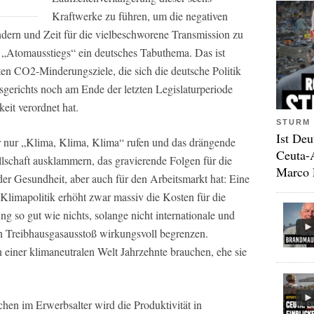
Kraftwerke zu führen, um die negativen
dern und Zeit für die vielbeschworene Transmission zu
s „Atomausstiegs“ ein deutsches Tabuthema. Das ist
ften CO2-Minderungsziele, die sich die deutsche Politik
gerichts noch am Ende der letzten Legislaturperiode
it verordnet hat.
STURM 
Ist Deu
r nur „Klima, Klima, Klima“ rufen und das drängende
Ceuta-
schaft ausklammern, das gravierende Folgen für die
Marco 
er Gesundheit, aber auch für den Arbeitsmarkt hat: Eine
e Klimapolitik erhöht zwar massiv die Kosten für die
g so gut wie nichts, solange nicht internationale und
n Treibhausgasausstoß wirkungsvoll begrenzen.
einer klimaneutralen Welt Jahrzehnte brauchen, ehe sie
en im Erwerbsalter wird die Produktivität in