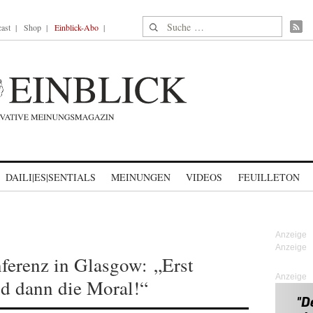
Suche nach:
ast
Shop
Einblick-Abo
DAILI|ES|SENTIALS
MEINUNGEN
VIDEOS
FEUILLETON
erenz in Glasgow: „Erst
Anzeige
d dann die Moral!“