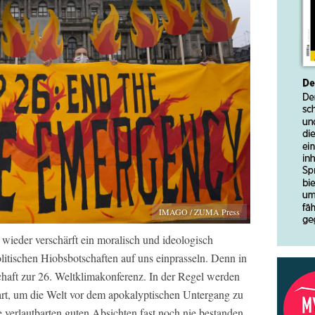
IMAGO / ZUMA Press
eder verschärft ein moralisch und ideologisch
itischen Hiobsbotschaften auf uns einprasseln. Denn in
chaft zur 26. Weltklimakonferenz. In der Regel werden
art, um die Welt vor dem apokalyptischen Untergang zu
e verlautbarten guten Absichten fast noch nie bestanden.