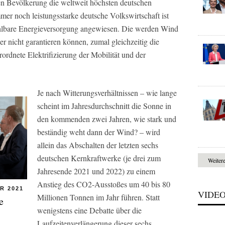
n Bevölkerung die weltweit höchsten deutschen
er noch leistungsstarke deutsche Volkswirtschaft ist
ahlbare Energieversorgung angewiesen. Die werden Wind
er nicht garantieren können, zumal gleichzeitig die
ordnete Elektrifizierung der Mobilität und der
Je nach Witterungsverhältnissen – wie lange
scheint im Jahresdurchschnitt die Sonne in
den kommenden zwei Jahren, wie stark und
beständig weht dann der Wind? – wird
allein das Abschalten der letzten sechs
deutschen Kernkraftwerke (je drei zum
Weiter
Jahresende 2021 und 2022) zu einem
Anstieg des CO2-Ausstoßes um 40 bis 80
R 2021
VIDE
Millionen Tonnen im Jahr führen. Statt
e
wenigstens eine Debatte über die
Laufzeitenverlängerung dieser sechs