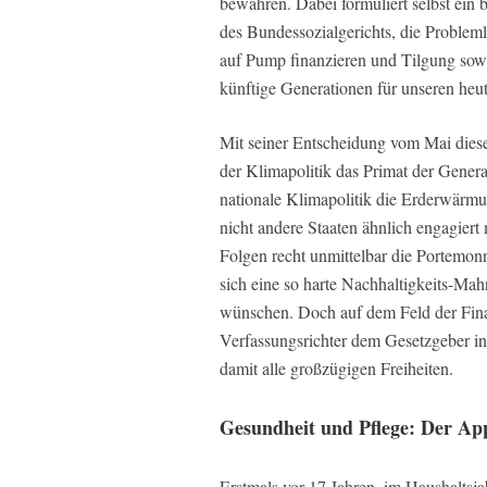
bewahren. Dabei formuliert selbst ein b
des Bundessozialgerichts, die Problem
auf Pump finanzieren und Tilgung sowi
künftige Generationen für unseren he
Mit seiner Entscheidung vom Mai diese
der Klimapolitik das Primat der Genera
nationale Klimapolitik die Erderwärmun
nicht andere Staaten ähnlich engagiert 
Folgen recht unmittelbar die Portemon
sich eine so harte Nachhaltigkeits-Ma
wünschen. Doch auf dem Feld der Finan
Verfassungsrichter dem Gesetzgeber in
damit alle großzügigen Freiheiten.
Gesundheit und Pflege: Der App
Erstmals vor 17 Jahren, im Haushaltsjah