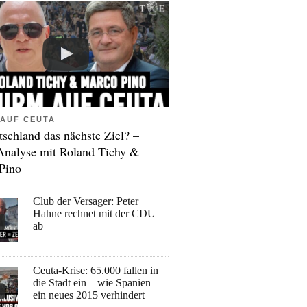
AUF CEUTA
tschland das nächste Ziel? –
Analyse mit Roland Tichy &
Pino
Club der Versager: Peter
Hahne rechnet mit der CDU
ab
Ceuta-Krise: 65.000 fallen in
die Stadt ein – wie Spanien
ein neues 2015 verhindert