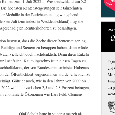
en Renten zum 1. Juli 2022 in Westdeutschland um 5,2
 Die höchsten Rentensteigerungen seit Jahrzehnten
der Medaille in der Berichterstattung weitgehend
letzten Juli (zumindest in Westdeutschland) mag die
onsgeschädigten Rentnerkohorten zu besänftigen.
WA
Q
ion bewusst, dass die Zeche dieser Rentensteigerung
e Beiträge und Steuern zu berappen haben, dann würde
ter vielleicht doch nachdenklich. Denn ihren Enkeln
ur Last fallen. Kaum irgendwo ist in diesen Tagen zu
Tägl
Nachholfaktors, der von Bundesarbeitsminister Hubertus
und 
on der Öffentlichkeit vorgenommen wurde, erheblich zu
Mein
iträgt. Gälte er noch, wie in den Jahren von 2009 bis
Frage
2022 wohl nur zwischen 2,5 und 2,8 Prozent betragen,
darg
dem renommierte Ökonomen wie Lars Feld, Clemens
werd
Olaf Scholz hatte in seiner Amtszeit als