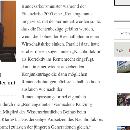
Bundesarbeitsminister während der
Finanzkrise 2009 eine „Rentengarantie“
umgesetzt, mit der verhindert werden sollte,
dass die Rentenbezüge gekürzt werden,
MEI
wenn die Löhne der Beschäftigten in einer
Wirtschaftskrise sinken. Parallel dazu hatte
24h
er aber diesen sogenannten „Nachholfaktor“
als Korrektiv ins Rentenrecht eingefügt,
damit in einer wieder anziehenden
Konjunkturlage die dann möglichen
l
Rentenerhöhungen höchstens halb so hoch
ter mit
ausfallen wie nach der
Rentenanpassungsformel eigentlich
ie durch die „Rentengarantie“ vermiedene Kürzung
r, Mitglied des Wissenschaftlichen Beirats beim
 Klartext: „Das derzeitige Aussetzen des Nachholfaktors
rmel zulasten der jüngeren Generationen gleich.“