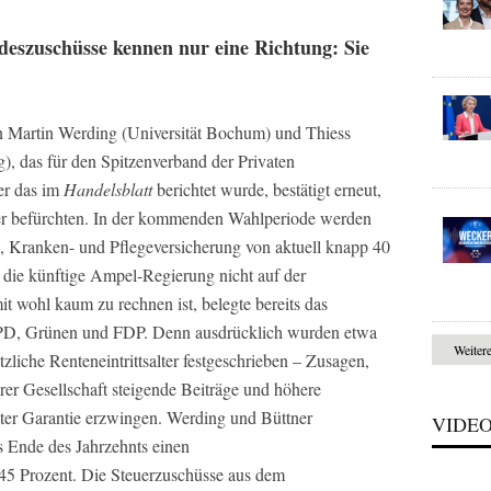
deszuschüsse kennen nur eine Richtung: Sie
 Martin Werding (Universität Bochum) und Thiess
), das für den Spitzenverband der Privaten
er das im
Handelsblatt
berichtet wurde, bestätigt erneut,
er befürchten. In der kommenden Wahlperiode werden
-, Kranken- und Pflegeversicherung von aktuell knapp 40
te die künftige Ampel-Regierung nicht auf der
t wohl kaum zu rechnen ist, belegte bereits das
PD, Grünen und FDP. Denn ausdrücklich wurden etwa
Weiter
zliche Renteneintrittsalter festgeschrieben – Zusagen,
rer Gesellschaft steigende Beiträge und höhere
er Garantie erzwingen. Werding und Büttner
VIDE
s Ende des Jahrzehnts einen
 45 Prozent. Die Steuerzuschüsse aus dem