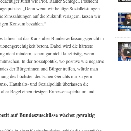
edächtiger Jurist wie Prof. Rainer Schlegel, Präsident
lage präzise: „Denn wenn wir heutige Sozialleistungen
e Zinszahlungen auf die Zukunft verlagern, lassen wir
utigen Konsum bezahlen.“
s Jahres hat das Karlsruher Bundesverfassungsgericht in
tionengerechtigkeit betont. Dabei wird die härteste
g nicht mindern, schon gar nicht kurzfristig, wenn
mitmachen. In der Sozialpolitik, wo positive wie negative
naies der Bürgerinnen und Bürger treffen, würde man
hnung des höchsten deutschen Gerichts nur zu gern
z-, Haushalts- und Sozialpolitik überlassen die
 aller Regel einen riesigen Ermessensspielraum und
etit auf Bundeszuschüsse wächst gewaltig
r 2004 in einer Konjunkturkrise, erhielt die gesetzliche