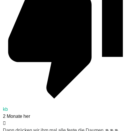
kb
2 Monate her
Dann drücken wir ihm mal alle feste die Daumen 👊👊👊