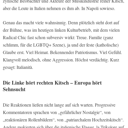
zynische Beobachter und Akteure der Musikindustrie reiner Kitsch,
aber die Leute in Italien nehmen es ihm ab. In Napoli sowieso.
Genau das macht viele wahnsinnig. Denn plötzlich steht dort auf
der Bühne, was im heutigen linken Kulturbetrieb, mit dem vielen
Radical Chic fast schon subversiv wirkt: Treue. Familie (ganz
schlimm, für die LGBTQ+ Szene), ja und der feste (katholische)
Glaube erst. Viel Heimat. Bekennender Patriotismus. Viel Gefühl.
Klangvoll melodisch, ohne Aggression. Höchst verdächtig. Kurz
gesagt: Italianità.
Die Linke hört rechten Kitsch – Europa hört
Sehnsucht
Die Reaktionen ließen nicht lange auf sich warten. Progressive
Kommentatoren sprachen von „gefährlicher Nostalgie“, von
„reaktionären Rollenbildern“, von „patriarchalem Hochzeitskitsch“.
Andere mokierten sich über die italienische Flagge, la Trikolore auf