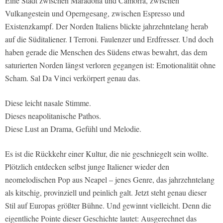
Eine Stadt zwischen Maradona und Camorra, zwischen
Vulkangestein und Operngesang, zwischen Espresso und
Existenzkampf. Der Norden Italiens blickte jahrzehntelang herab
auf die Süditaliener. I Terroni. Faulenzer und Erdfresser. Und doch
haben gerade die Menschen des Südens etwas bewahrt, das dem
saturierten Norden längst verloren gegangen ist: Emotionalität ohne
Scham. Sal Da Vinci verkörpert genau das.
Diese leicht nasale Stimme.
Dieses neapolitanische Pathos.
Diese Lust an Drama, Gefühl und Melodie.
Es ist die Rückkehr einer Kultur, die nie geschniegelt sein wollte.
Plötzlich entdecken selbst junge Italiener wieder den
neomelodischen Pop aus Neapel – jenes Genre, das jahrzehntelang
als kitschig, provinziell und peinlich galt. Jetzt steht genau dieser
Stil auf Europas größter Bühne. Und gewinnt vielleicht. Denn die
eigentliche Pointe dieser Geschichte lautet: Ausgerechnet das