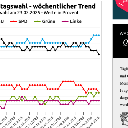
WA
Q
Tägl
und 
Mein
Frage
darg
werd