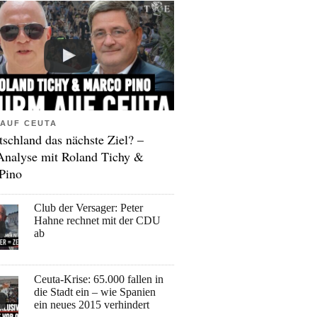
AUF CEUTA
tschland das nächste Ziel? –
Analyse mit Roland Tichy &
Pino
Club der Versager: Peter
Hahne rechnet mit der CDU
ab
Ceuta-Krise: 65.000 fallen in
die Stadt ein – wie Spanien
ein neues 2015 verhindert