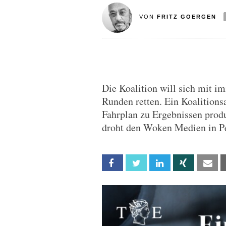
VON
FRITZ GOERGEN
Die Koalition will sich mit i
Runden retten. Ein Koalitions
Fahrplan zu Ergebnissen produz
droht den Woken Medien in Pek
Facebook
Twitter
Linkedin
Xing
Em