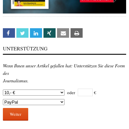
Facebook
Twitter
Linkedin
Xing
Email
Print
UNTERSTÜTZUNG
Wenn Ihnen unser Artikel gefallen hat: Unterstützen Sie diese Form
des
Journalismus.
oder
€
Weiter