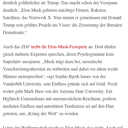
deutlich gefährlicher als Trump. Das macht schon der Vorspann
deutlich: „Elon Musk gehören mächtige Firmen, Raketen,
Satelliten, das Netzwerk X. Nun nimmt er gemeinsam mit Donald
Trump sein größtes Projekt ins Visier: die Zersetzung der liberalen
Demokratie.“
Auch das
ZDF
treibt die Elon-Musk-Festspiele
an. Dort dürfen
gleich mehrere Experten sprechen, deren Psychogramme kein
Superlativ aussparen. „Musk trägt dazu bei, rassistische
Verschwörungstheorien zu verbreiten und dabei vor allem weiße
Männer anzusprechen“, sagt Sophie Bjork-James von der
Vanderbilt University, sein Einfluss gründe sich auf Geld. Noch
weiter geht Mark Hass von der Arizona State University: Ein
Hightech-Unternehmer mit unermesslichem Reichtum, großem
medialen Einfluss und autoritären Tendenzen sei auf den Plan
getreten, um „König der Welt“ zu werden.
Unter der Weltherrschaft macht es Elon Musk also nicht. Auch auf