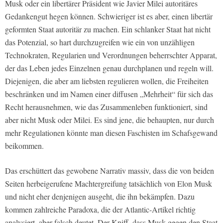
Musk oder ein libertärer Präsident wie Javier Milei autoritäres
Gedankengut hegen können. Schwieriger ist es aber, einen libertär
geformten Staat autoritär zu machen. Ein schlanker Staat hat nicht
das Potenzial, so hart durchzugreifen wie ein von unzähligen
Technokraten, Regularien und Verordnungen beherrschter Apparat,
der das Leben jedes Einzelnen genau durchplanen und regeln will.
Diejenigen, die aber am liebsten regulieren wollen, die Freiheiten
beschränken und im Namen einer diffusen „Mehrheit“ für sich das
Recht herausnehmen, wie das Zusammenleben funktioniert, sind
aber nicht Musk oder Milei. Es sind jene, die behaupten, nur durch
mehr Regulationen könnte man diesen Faschisten im Schafsgewand
beikommen.
Das erschüttert das gewobene Narrativ massiv, dass die von beiden
Seiten herbeigerufene Machtergreifung tatsächlich von Elon Musk
und nicht eher denjenigen ausgeht, die ihn bekämpfen. Dazu
kommen zahlreiche Paradoxa, die der Atlantic-Artikel richtig
analysiert, aber falsch deutet. Der Kniff, dass Musk gegen den Staat