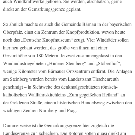
auch Windkraftwerke gehören. Sie werden, ätschbätsch, gerne
direkt an der Gemarkungsgrenze geplant.
So ähnlich machte es auch die Gemeinde Bärnau in der bayerischen
Oberpfalz, einst ein Zentrum der Knopfproduktion, wovon heute
noch das „Deutsche Knopfmuseum“ zeugt. Vier Windräder sollen
hier neu gebaut werden, das größte von ihnen mit einer
Gesamthöhe von 180 Metern. Je zwei zusammengefasst in den
Windindustriegebieten „Hinterer Steinberg“ und „Stöberlhof“,
wenige Kilometer vom Bärnauer Ortszentrum entfernt. Die Anlagen
am Steinberg wurden bereits vom Landratsamt Tirschenreuth
genehmigt – in Sichtweite des denkmalgeschützten römisch-
katholischen Wallfahrtskirchleins „Zum gegeißelten Heiland“ an
der Goldenen Straße, einem historischen Handelsweg zwischen den
wichtigen Zentren Nürnberg und Prag.
Dummerweise ist die Gemarkungsgrenze hier zugleich die
Landesgrenze zu Tschechien. Die Rotoren sollen quasi direkt am