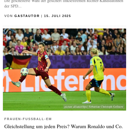
Die gescheiterte Wahl der gesichert linksextremen Richter-Kandidatinnen
der SPD...
VON
GASTAUTOR
|
15. JULI 2025
picture alliance/dpa | Sebastian Christoph Gollnow
FRAUEN-FUSSBALL-EM
Gleichstellung um jeden Preis? Warum Ronaldo und Co.