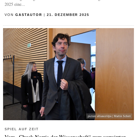
2025 eine...
VON
GASTAUTOR
|
21. DEZEMBER 2025
picture alliance/dpa | Martin Schutt
SPIEL AUF ZEIT
Vom „Chuck Norris der Wissenschaft“ zum verwirrten