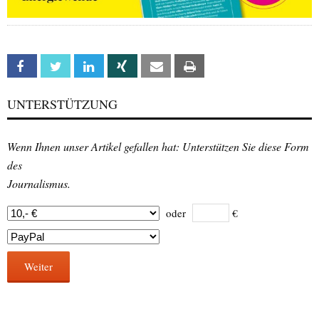
Facebook
Twitter
Linkedin
Xing
Email
Print
UNTERSTÜTZUNG
Wenn Ihnen unser Artikel gefallen hat: Unterstützen Sie diese Form
des
Journalismus.
oder
€
Weiter