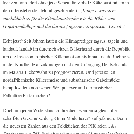
lechzen, wird dort ohne jede Scheu die verbale Kältefaust mitten in
den offenstehenden Mund geschleudert:
„Kaum etwas steht
sinnbildlich so für die Klimakatastrophe wie die Bilder vom
Golfstromkollaps und die daraus folgende europäische ,Eiszeit´.“
Echt jetzt? Seit Jahren laufen die Klimaprediger tagaus, tagein und
landauf, landab im durchschwitzen Büßerhemd durch die Republik,
um die Invasion tropischer Killerameisen bis hinauf nach Buchholz
in der Nordheide anzukündigen und den Untergang Deutschlands
im Malaria-Fieberwahn zu prognostizieren. Und jetzt sollen
nordafrikanische Killerameise und subsaharische Gabelmücke
kampflos dem nordischen Wollpullover und der russischen
Fellmütze Platz machen?
Doch um jeden Widerstand zu brechen, werden sogleich die
schärfsten Geschütze der „Klima-Modellierer“ aufgefahren. Denn
die neuesten Zahlen aus den Feldküchen des PIK seien
„die
Ergebnisse aus 768 Risikoberechnungen mit 38 unterschiedlichen