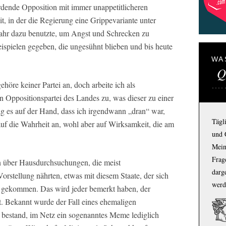
erdende Opposition mit immer unappetitlicheren
t, in der die Regierung eine Grippevariante unter
fahr dazu benutzte, um Angst und Schrecken zu
Beispielen gegeben, die ungesühnt blieben und bis heute
WA
Q
ehöre keiner Partei an, doch arbeite ich als
ten Oppositionspartei des Landes zu, was dieser zu einer
lag es auf der Hand, dass ich irgendwann „dran“ war,
Tägl
auf die Wahrheit an, wohl aber auf Wirksamkeit, die am
und 
Mein
Frage
en über Hausdurchsuchungen, die meist
darg
orstellung nährten, etwas mit diesem Staate, der sich
werd
e gekommen. Das wird jeder bemerkt haben, der
. Bekannt wurde der Fall eines ehemaligen
 bestand, im Netz ein sogenanntes Meme lediglich