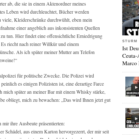
rter ab, die sie in einem Aktenordner meines
stes Leben wird durchleuchtet, Bücher werden
 zu viele, Kleiderschränke durchwühlt, eben mein
fnahme einer angeblich aus inkonsistenten Quellen
zu tun. Hier findet eine offensichtliche Erniedrigung
STURM 
. Es riecht nach reiner Willkür und einem
Ist Deu
ünsche. Als ich später meiner Mutter am Telefon
Ceuta-
chweine!“
Marco 
polizei für politische Zwecke. Die Polizei wird
einlich es einigen Polizisten ist, eine derartige Farce
ich mich später an meiner Bar mit einem Whisky stärke,
be obliegt, mich zu bewachen: „Das wird Ihnen jetzt gut
n mir ihre Ausbeute präsentierten:
 Schädel, aus einem Karton hervorgezerrt, der mir seit