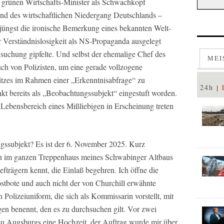
en grünen Wirtschafts-Minister als Schwachkopf
rund des wirtschaftlichen Niedergang Deutschlands –
t jüngst die ironische Bemerkung eines bekannten Welt-
 Verständnislosigkeit als NS-Propaganda ausgelegt
suchung gipfelte. Und selbst der ehemalige Chef des
MEI
h von Polizisten, um eine gerade vollzogene
itzes im Rahmen einer „Erkenntnisabfrage“ zu
24h
kt bereits als „Beobachtungssubjekt“ eingestuft worden.
 Lebensbereich eines Mißliebigen in Erscheinung treten
ngssubjekt? Es ist der 6. November 2025. Kurz
hon im ganzen Treppenhaus meines Schwabinger Altbaus
efträgern kennt, die Einlaß begehren. Ich öffne die
ostbote und auch nicht der von Churchill erwähnte
 Polizeiuniform, die sich als Kommissarin vorstellt, mit
en benennt, den es zu durchsuchen gilt. Vor zwei
ieu Augsburgs eine Hochzeit, der Auftrag wurde mir über