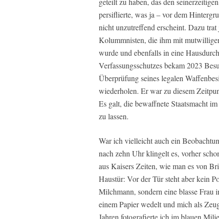
geteilt zu haben, das den seinerzeitig
persiflierte, was ja – vor dem Hinterg
nicht unzutreffend erscheint. Dazu tra
Kolummnisten, die ihm mit mutwilliger
wurde und ebenfalls in eine Hausdurch
Verfassungsschutzes bekam 2023 Besuc
Überprüfung seines legalen Waffenbes
wiederholen. Er war zu diesem Zeitpun
Es galt, die bewaffnete Staatsmacht im
zu lassen.
War ich vielleicht auch ein Beobachtu
nach zehn Uhr klingelt es, vorher sc
aus Kaisers Zeiten, wie man es von Bri
Haustür: Vor der Tür steht aber kein P
Milchmann, sondern eine blasse Frau in
einem Papier wedelt und mich als Zeug
Jahren fotografierte ich im blauen Mil