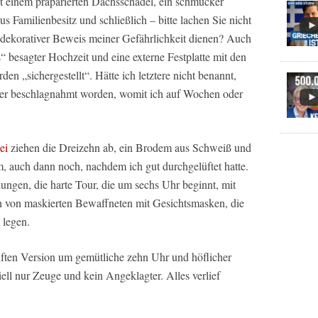
bst einem präparierten Dachsschädel, ein schmucker
us Familienbesitz und schließlich – bitte lachen Sie nicht
als dekorativer Beweis meiner Gefährlichkeit dienen? Auch
s“ besagter Hochzeit und eine externe Festplatte mit den
n „sichergestellt“. Hätte ich letztere nicht benannt,
ner beschlagnahmt worden, womit ich auf Wochen oder
ei
ziehen die Dreizehn ab, ein Brodem aus Schweiß und
 auch dann noch, nachdem ich gut durchgelüftet hatte.
ngen, die harte Tour, die um sechs Uhr beginnt, mit
 von maskierten Bewaffneten mit Gesichtsmasken, die
 legen.
ften Version um gemütliche zehn Uhr und höflicher
iell nur Zeuge und kein Angeklagter. Alles verlief