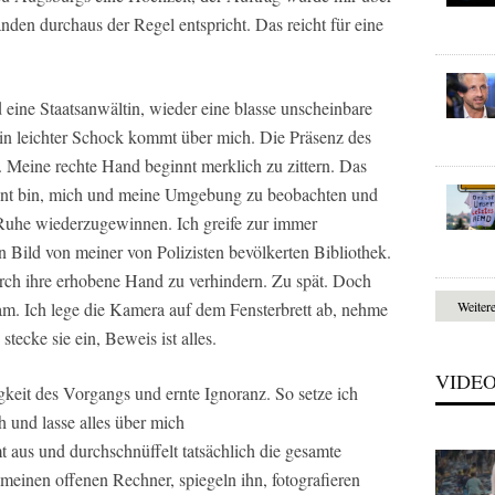
änden durchaus der Regel entspricht. Das reicht für eine
 eine Staatsanwältin, wieder eine blasse unscheinbare
n leichter Schock kommt über mich. Die Präsenz des
 Meine rechte Hand beginnt merklich zu zittern. Das
ohnt bin, mich und meine Umgebung zu beobachten und
 Ruhe wiederzugewinnen. Ich greife zur immer
 Bild von meiner von Polizisten bevölkerten Bibliothek.
rch ihre erhobene Hand zu verhindern. Zu spät. Doch
sam. Ich lege die Kamera auf dem Fensterbrett ab, nehme
Weiter
tecke sie ein, Beweis ist alles.
VIDE
eit des Vorgangs und ernte Ignoranz. So setze ich
h und lasse alles über mich
 aus und durchschnüffelt tatsächlich die gesamte
meinen offenen Rechner, spiegeln ihn, fotografieren