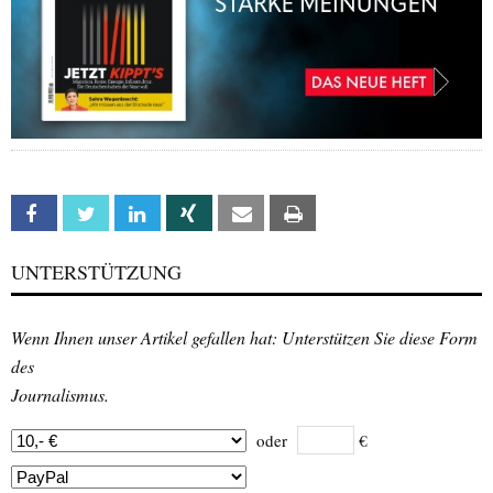
Facebook
Twitter
Linkedin
Xing
Email
Print
UNTERSTÜTZUNG
Wenn Ihnen unser Artikel gefallen hat: Unterstützen Sie diese Form
des
Journalismus.
oder
€