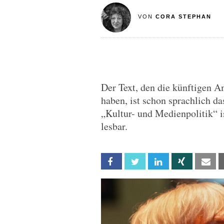
VON
CORA STEPHAN
Der Text, den die künftigen 
haben, ist schon sprachlich da
„Kultur- und Medienpolitik“ 
lesbar.
Facebook
Twitter
Linkedin
Xing
Em