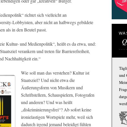
n lebendigen oder gar „kreativen“ Bürger.
dienpolitik“ richtet sich vielleicht an
ersity-Lobbyisten, aber nicht an halbwegs gebildete
n als in den Beutel passt.
WA
Q
eie Kultur- und Medienpolitik“, heißt es da etwa, und:
Staatsziel verankern und treten für Barrierefreiheit,
nd Nachhaltigkeit ein.“
Tägl
Wie soll man das verstehen? Kultur ist
und 
Staatsziel? Und nicht etwa die
Mein
Äußerungsform von Musikern und
Frage
Schriftstellern, Schauspielern, Fotografen
darg
und anderen? Und was heißt
werd
„diskriminierungsfrei“? Ab sofort keine
ironielastigen Wortspiele mehr, weil sich
dadurch irgend jemand beleidigt fühlen