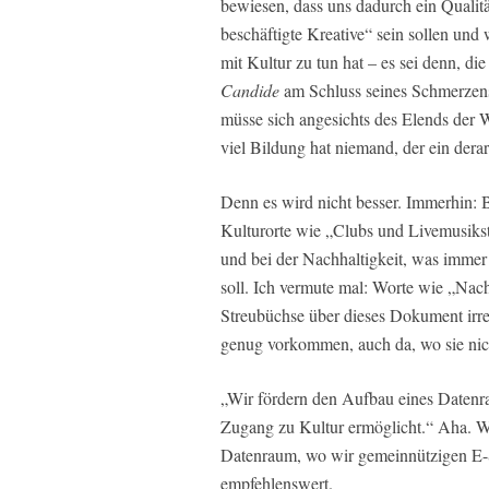
bewiesen, dass uns dadurch ein Qualitä
beschäftigte Kreative“ sein sollen un
mit Kultur zu tun hat – es sei denn, di
Candide
am Schluss seines Schmerzenswe
müsse sich angesichts des Elends der W
viel Bildung hat niemand, der ein derar
Denn es wird nicht besser. Immerhin: 
Kulturorte wie „Clubs und Livemusikst
und bei der Nachhaltigkeit, was imme
soll. Ich vermute mal: Worte wie „Nach
Streubüchse über dieses Dokument irreg
genug vorkommen, auch da, wo sie nic
„Wir fördern den Aufbau eines Datenra
Zugang zu Kultur ermöglicht.“ Aha. Wi
Datenraum, wo wir gemeinnützigen E-S
empfehlenswert.