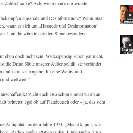
 ohne Zahlschranke? Ach, wenn man’s nur wüsste.
ir bekämpfen Hassrede und Desinformation.“ Wenn Staat
en, wann es sich um „Hassrede und Desinformation“
ur. Und die wäre im strikten Sinne besonders
ltur eben doch nicht sein. Widerspenstig schon gar nicht,
ist die Dritte Säule unserer Außenpolitik, sie verbindet
 und ist unser Angebot für eine Werte- und
 und weltweit.“
lturschaffende! Zieht euch also schon einmal warm an,
t beitretet, egal ob auf Plattdeutsch oder – ja, das steht
ne Antiquität aus dem Jahre 1971: „Macht kaputt, was
ben: „Radios laufen, Platten laufen, Filme laufen, TV’s