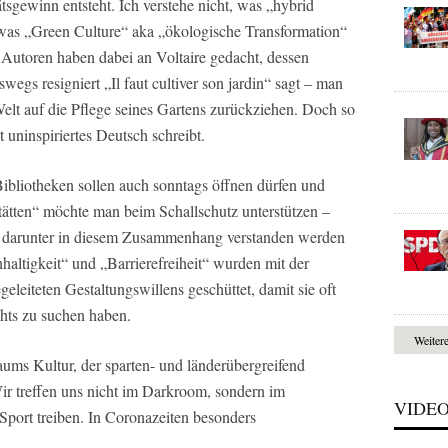
tsgewinn entsteht. Ich verstehe nicht, was „hybrid
d was „Green Culture“ aka „ökologische Transformation“
e Autoren haben dabei an Voltaire gedacht, dessen
gs resigniert „Il faut cultiver son jardin“ sagt – man
elt auf die Pflege seines Gartens zurückziehen. Doch so
t uninspiriertes Deutsch schreibt.
Bibliotheken sollen auch sonntags öffnen dürfen und
ätten“ möchte man beim Schallschutz unterstützen –
r darunter in diesem Zusammenhang verstanden werden
haltigkeit“ und „Barrierefreiheit“ wurden mit der
eleiteten Gestaltungswillens geschüttet, damit sie oft
hts zu suchen haben.
Weiter
ums Kultur, der sparten- und länderübergreifend
r treffen uns nicht im Darkroom, sondern im
VIDE
port treiben. In Coronazeiten besonders