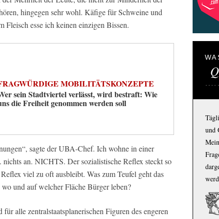
ören, hingegen sehr wohl. Käfige für Schweine und
m Fleisch esse ich keinen einzigen Bissen.
WA
Q
FRAGWÜRDIGE MOBILITÄTSKONZEPTE
Wer sein Stadtviertel verlässt, wird bestraft: Wie
uns die Freiheit genommen werden soll
Tägl
und 
Mein
nungen“, sagte der UBA-Chef. Ich wohne in einer
Frage
 nichts an. NICHTS. Der sozialistische Reflex steckt so
darg
e Reflex viel zu oft ausbleibt. Was zum Teufel geht das
werd
, wo und auf welcher Fläche Bürger leben?
d für alle zentralstaatsplanerischen Figuren des engeren