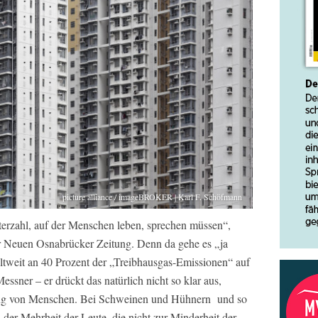
picture alliance / imageBROKER | Karl F. Schöfmann
erzahl, auf der Menschen leben, sprechen müssen“,
 Neuen Osnabrücker Zeitung. Denn da gehe es „ja
ltweit an 40 Prozent der „Treibhausgas-Emissionen“ auf
essner – er drückt das natürlich nicht so klar aus,
tung von Menschen. Bei Schweinen und Hühnern und so
 der Mehrheit der Leute, die nicht zur Minderheit der