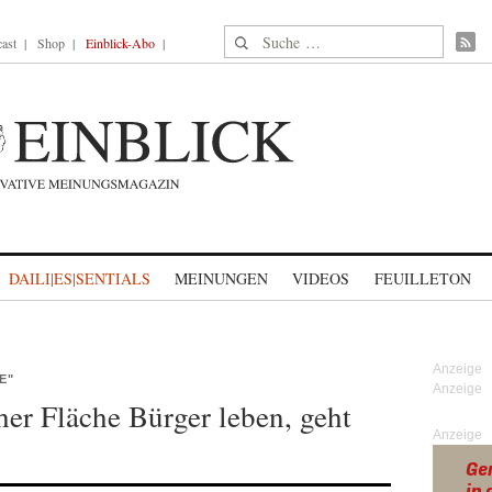
Suche nach:
ast
Shop
Einblick-Abo
DAILI|ES|SENTIALS
MEINUNGEN
VIDEOS
FEUILLETON
E"
er Fläche Bürger leben, geht
Anzeige