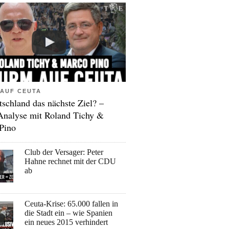
AUF CEUTA
tschland das nächste Ziel? –
Analyse mit Roland Tichy &
Pino
Club der Versager: Peter
Hahne rechnet mit der CDU
ab
Ceuta-Krise: 65.000 fallen in
die Stadt ein – wie Spanien
ein neues 2015 verhindert