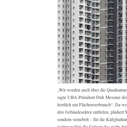
„Wir werden auch über die Quadratmet
sagte UBA-Präsident Dirk Messner der
letztlich um Flächenverbrauch“. Da we
den Gebäudesektor entfielen, plädiert M
sondern vernebelt – für die Käfighal
weiter wollen die Grünen das nicht, bei