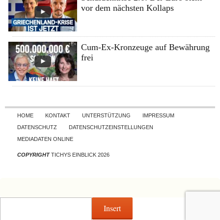
vor dem nächsten Kollaps
Cum-Ex-Kronzeuge auf Bewährung
frei
Skip to content
HOME
KONTAKT
UNTERSTÜTZUNG
IMPRESSUM
DATENSCHUTZ
DATENSCHUTZEINSTELLUNGEN
MEDIADATEN ONLINE
COPYRIGHT
TICHYS EINBLICK 2026
Insert