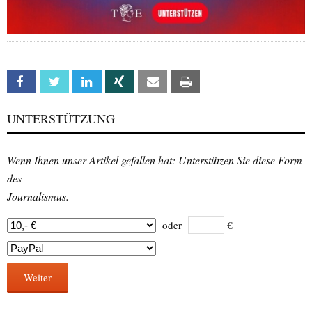
Facebook
Twitter
Linkedin
Xing
Email
Print
UNTERSTÜTZUNG
Wenn Ihnen unser Artikel gefallen hat: Unterstützen Sie diese Form
des
Journalismus.
oder
€
Weiter