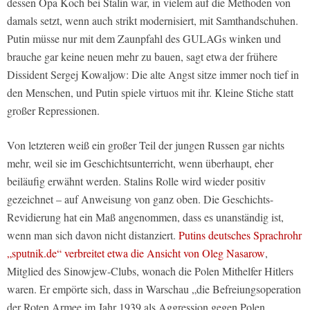
dessen Opa Koch bei Stalin war, in vielem auf die Methoden von
damals setzt, wenn auch strikt modernisiert, mit Samthandschuhen.
Putin müsse nur mit dem Zaunpfahl des GULAGs winken und
brauche gar keine neuen mehr zu bauen, sagt etwa der frühere
Dissident Sergej Kowaljow: Die alte Angst sitze immer noch tief in
den Menschen, und Putin spiele virtuos mit ihr. Kleine Stiche statt
großer Repressionen.
Von letzteren weiß ein großer Teil der jungen Russen gar nichts
mehr, weil sie im Geschichtsunterricht, wenn überhaupt, eher
beiläufig erwähnt werden. Stalins Rolle wird wieder positiv
gezeichnet – auf Anweisung von ganz oben. Die Geschichts-
Revidierung hat ein Maß angenommen, dass es unanständig ist,
wenn man sich davon nicht distanziert.
Putins deutsches Sprachrohr
„sputnik.de“ verbreitet etwa die Ansicht von Oleg Nasarow
,
Mitglied des Sinowjew-Clubs, wonach die Polen Mithelfer Hitlers
waren. Er empörte sich, dass in Warschau „die Befreiungsoperation
der Roten Armee im Jahr 1939 als Aggression gegen Polen