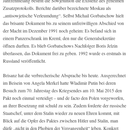
Jahrzehntelang bestritt die Sowjetunion die Existenz des geheimen
Zusatzprotokolls. Berichte darüber bezeichnete Moskau als
„antisowjetische Verleumdung“. Selbst Michail Gorbatschow hielt
das brisante Dokument bis zu seinem unfreiwilligen Abschied von
der Macht im Dezember 1991 noch geheim: Es befand sich in
einem Panzerschrank im Kreml, den nur die Generalsekretäre
öffnen durften. Es blieb Gorbatschows Nachfolger Boris Jelzin
überlassen, das Dokument frei zu geben. 1992 wurde es erstmals in
Russland veröffentlicht.
Brisanz hat die verbrecherische Absprache bis heute. Ausgerechnet
im Beisein von Angela Merkel hatte Wladimir Putin bei deren
Besuch zum 70. Jahrestag des Kriegsendes am 10. Mai 2015 den
Pakt noch einmal verteidigt – und de facto den Polen vorgeworfen,
an ihrer Besetzung mit schuld zu sein. Zudem forderte der russische
Staatschef, unter dem Stalin wieder zu neuen Ehren kommt, mit
Blick auf die Opfer des Paktes zwischen Hitler und Stalin, man
dürfe „nicht in den Phobien der Vergangenheit“ leben. Konkret