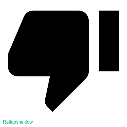
Retlapsneklow