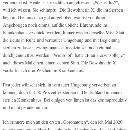
verheiratet ist. Heute ist sie sichtlich angefressen. „Was ist los?“,
will ich wissen. Sie schimpft: „Die Bewohnerin X, die im Sterben
liegt und bei uns dazu gut aufgehoben war, ist von ihren
Angehörigen noch einmal auf die übliche Ehrenrunde ins
Krankenhaus geschickt worden. Immer wieder derselbe Mist. Statt
die Leute in Ruhe und vertrauter Umgebung und mit Begleitung
sterben zu lassen, zwingt man sie, medizinisch noch einmal
durchgenudelt zu werden.“ Wie so oft, hatte „Frau Herzenspflege“
auch dieses Mal einen feinen siebten Sinn. Die Bewohnerin X
verstarb nach drei Wochen im Krankenhaus.
Fast jeder wünscht sich, in vertrauter Umgebung versterben zu
können; doch fast 50 Prozent versterben in Deutschland in einem
sterilen Krankenhaus. Bei einigen von ihnen ist das kontraproduktiv
und nicht gerade human.
Ich erinnere mich an den ersten „Coronatoten“, den ich Mai 2020
miterleben musste. Herr K. wohnte im Altenheim und war 99 Jahre