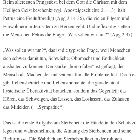
Beim allerersten Pfingstfest, bei dem Gott die Christen mit dem
Heiligen Geist beschenkt (vgl. Apostelgeschichte 2,1-13), hält
Petrus eine Freiluftpredigt (Apg 2,14-36), die vielen Pilgern und
Einwohnern in Jerusalem zu Herzen geht. Und reflexartig stellen
die Menschen Petrus die Frage: „Was sollen wir tun?“ (Apg 2,37)
„Was sollen wir tun?“, das ist die typische Frage, weil Menschen
sich schwer damit tun, Schwäche, Ohnmacht und Endlichkeit
aushalten zu können. Der starke „homo faber“ ist gefragt, der
Mensch als Macher, der mit seinem Tun alle Probleme löst. Doch es
gibt Lebensbereiche und Lebensmomente, die gerade nicht
hysterische Überaktivität brauchen, sondern das Gegenteil: das
Hören, das Schweigen, das Lassen, das Loslassen, das Zulassen,
das Mitleiden (= „Sympathie“).
Das ist die erste Aufgabe am Sterbebett: die Hände in den Schoß zu
legen und wahrzunehmen, die Atmung des Sterbenden und seine
Bedürfnisse. Die Wahrheit am Sterbebett liegt in der ruhigen