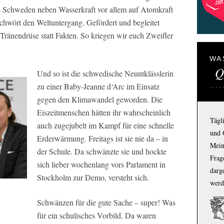
de Schweden neben Wasserkraft vor allem auf Atomkraft
schwört den Weltuntergang. Gefördert und begleitet
ränendrüse statt Fakten. So kriegen wir euch Zweifler
WA
Q
Und so ist die schwedische Neuntklässlerin
zu einer Baby-Jeanne d‘Arc im Einsatz
gegen den Klimawandel geworden. Die
Eiszeitmenschen hätten ihr wahrscheinlich
Tägl
auch zugejubelt im Kampf für eine schnelle
und 
Erderwärmung. Freitags ist sie nie da – in
Mein
der Schule. Da schwänzte sie und hockte
Frage
sich lieber wochenlang vors Parlament in
darg
Stockholm zur Demo, versteht sich.
werd
Schwänzen für die gute Sache – super! Was
für ein schulisches Vorbild. Da waren