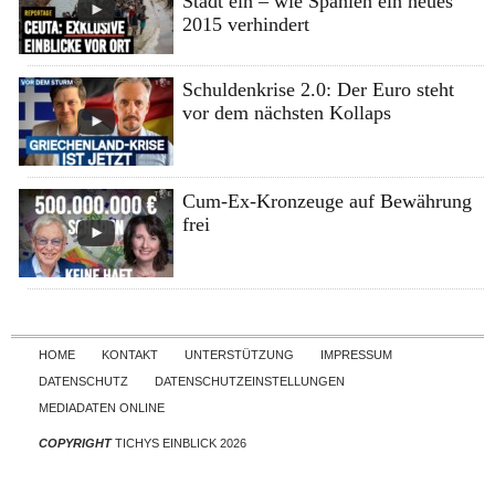
Stadt ein – wie Spanien ein neues
2015 verhindert
Schuldenkrise 2.0: Der Euro steht
vor dem nächsten Kollaps
Cum-Ex-Kronzeuge auf Bewährung
frei
Skip to content
HOME
KONTAKT
UNTERSTÜTZUNG
IMPRESSUM
DATENSCHUTZ
DATENSCHUTZEINSTELLUNGEN
MEDIADATEN ONLINE
COPYRIGHT
TICHYS EINBLICK 2026