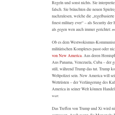
Regeln und sonst nichts. Sie interpret
falsch. Sie bräuchten die neuen Spielre
nachzulesen, welche die „regelbasierte
finest military ever“ – als Security de
als gegen wen auch immer gerichtet:
m
Ob es dem Westwokismus-Kommunismus a
militärischen Komplexes passt oder nic
von New America
. Aus deren Hemisph
Aus Panama, Venezuela, Cuba – der gan
still, während Trump das tut. Trump ko
Weltpolizei sein. New America will sein
Wettrüsten – der Verlängerung des Kal
America in seiner Welt können Handel 
war.
Das Treffen von Trump und Xi wird nic
gemessen. Auch wenn die Monopoly-Leu