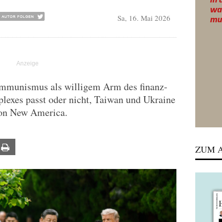
Sa, 16. Mai 2026
munismus als willigem Arm des finanz-
plexes passt oder nicht, Taiwan und Ukraine
von New America.
ail
Print
ZUM A