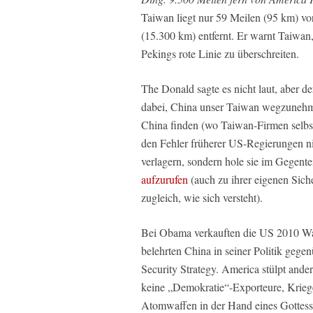
Taiwan liegt nur 59 Meilen (95 km) vo
(15.300 km) entfernt. Er warnt Taiwan
Pekings rote Linie zu überschreiten.
The Donald sagte es nicht laut, aber d
dabei, China unser Taiwan wegzunehme
China finden (wo Taiwan-Firmen selbst 
den Fehler früherer US-Regierungen ni
verlagern, sondern hole sie im Gegent
aufzurufen
(auch zu ihrer eigenen Sich
zugleich, wie sich versteht).
Bei Obama verkauften die US 2010 W
belehrten China in seiner Politik gege
Security Strategy. America stülpt ande
keine „Demokratie“-Exporteure, Kriege
Atomwaffen in der Hand eines Gottess