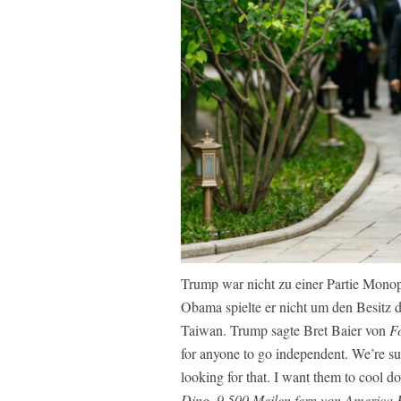
Trump war nicht zu einer Partie Mono
Obama spielte er nicht um den Besitz d
Taiwan. Trump sagte Bret Baier von
F
for anyone to go independent. We’re sup
looking for that. I want them to cool 
Ding. 9.500 Meilen fern von America K