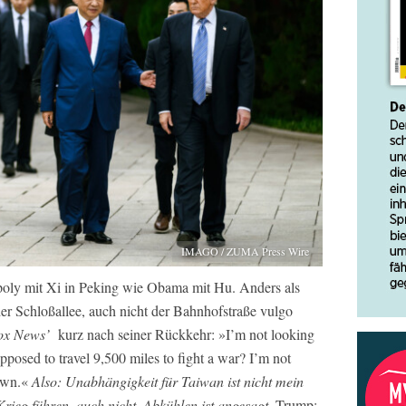
IMAGO / ZUMA Press Wire
poly mit Xi in Peking wie Obama mit Hu. Anders als
er Schloßallee, auch nicht der Bahnhofstraße vulgo
ox News’
kurz nach seiner Rückkehr: »I’m not looking
posed to travel 9,500 miles to fight a war? I’m not
down.«
Also: Unabhängigkeit für Taiwan ist nicht mein
rieg führen, auch nicht. Abkühlen ist angesagt.
Trump: