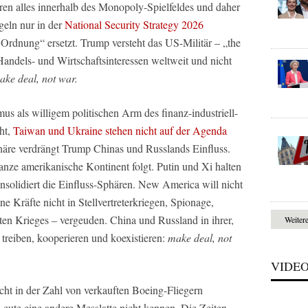
ieren alles innerhalb des Monopoly-Spielfeldes und daher
geln nur in der
National Security Strategy 2026
 Ordnung“ ersetzt. Trump versteht das US-Militär – „the
r Handels- und Wirtschaftsinteressen weltweit und nicht
ake deal, not war.
ls willigem politischen Arm des finanz-industriell-
ht,
Taiwan und Ukraine stehen nicht auf der Agenda
äre verdrängt Trump Chinas und Russlands Einfluss.
ze amerikanische Kontinent folgt. Putin und Xi halten
nsolidiert die Einfluss-Sphären. New America will nicht
e Kräfte nicht in Stellvertreterkriegen, Spionage,
ten Krieges – vergeuden. China und Russland in ihrer,
Weiter
treiben, kooperieren und koexistieren:
make deal, not
VIDE
ht in der Zahl von verkauften Boeing-Fliegern
te eine andere Messlatte nicht kennen. Die Zeiten