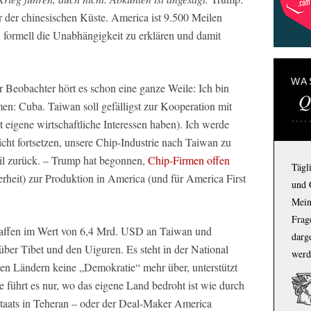
r der chinesischen Küste. America ist 9.500 Meilen
, formell die Unabhängigkeit zu erklären und damit
WA
er Beobachter hört es schon eine ganze Weile: Ich bin
Q
n: Cuba. Taiwan soll gefälligst zur Kooperation mit
eigene wirtschaftliche Interessen haben). Ich werde
cht fortsetzen, unsere Chip-Industrie nach Taiwan zu
eil zurück. – Trump hat begonnen,
Chip-Firmen offen
Tägl
erheit) zur Produktion in America (und für America First
und 
Mein
Frage
affen im Wert von 6,4 Mrd. USD an Taiwan und
darg
nüber Tibet und den Uiguren. Es steht in der National
werd
ren Ländern keine „Demokratie“ mehr über, unterstützt
 führt es nur, wo das eigene Land bedroht ist wie durch
taats in Teheran – oder der Deal-Maker America