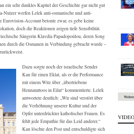
n ein sehr dunkles Kapitel der Geschichte gar nicht gut
a-Nutzer werfen Lelek anti-osmanische und anti-
he Eurovision-Account betonte zwar, es gebe keine
okation, doch die Reaktionen zeigen tiefe Sensibilität.
griechische Sängerin Klavdía Papadopoúlou, deren Song
hen durch die Osmanen in Verbindung gebracht wurde –
zurückweist.
Dazu sorgte noch der israelische Sender
Kan
für einen Eklat, als er die Performance
mit einem Witz über „übertriebene
Hennatattoos in Eilat“ kommentierte. Lelek
Weiter
antwortete deutlich: „Wir sind verstört über
die Verhöhnung unserer Kultur und der
Opfer unterdrückter katholischer Frauen. Es
VIDE
fehlt jede Empathie für das Leid anderer.“
Kan
löschte den Post und entschuldigte sich