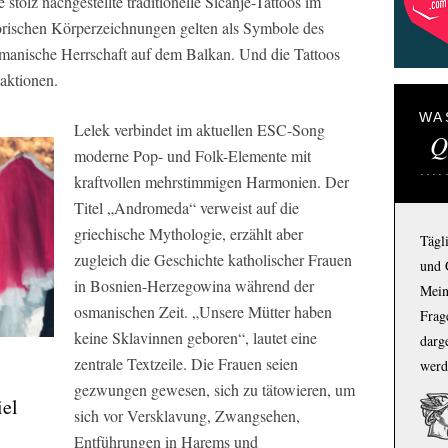
tolz nachgestellte traditionelle Sicanje-Tattoos im
orischen Körperzeichnungen gelten als Symbole des
smanische Herrschaft auf dem Balkan. Und die Tattoos
eaktionen.
WA
Lelek verbindet im aktuellen ESC-Song
Q
moderne Pop- und Folk-Elemente mit
kraftvollen mehrstimmigen Harmonien. Der
Titel „Andromeda“ verweist auf die
griechische Mythologie, erzählt aber
Tägl
zugleich die Geschichte katholischer Frauen
und 
in Bosnien-Herzegowina während der
Mein
osmanischen Zeit. „Unsere Mütter haben
Frage
keine Sklavinnen geboren“, lautet eine
darg
zentrale Textzeile. Die Frauen seien
werd
gezwungen gewesen, sich zu tätowieren, um
iel
sich vor Versklavung, Zwangsehen,
Entführungen in Harems und