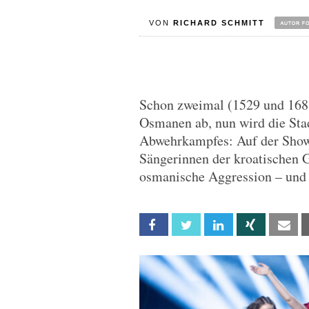
VON
RICHARD SCHMITT
Schon zweimal (1529 und 168
Osmanen ab, nun wird die Stad
Abwehrkampfes: Auf der Show
Sängerinnen der kroatischen G
osmanische Aggression – und d
Facebook
Twitter
Linkedin
Xing
Em