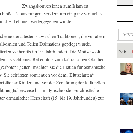
Zwangskonversionen zum Islam zu
m bloße Tätowierungen, sondern um ein ganzes rituelles
 und Enkelinnen weitergegeben wurde.
MEI
d eine der ältesten slawischen Traditionen, die vor allem
ralbosnien und Teilen Dalmatiens gepflegt wurde.
erten sie bereits im 19. Jahrhundert. Die Motive – oft
24h
ten als sichtbares Bekenntnis zum katholischen Glauben.
verboten) gelten, machten sie die Frauen für osmanische
v. Sie schützten somit auch vor dem „Blutzehnten“
istlicher Kinder, und vor der Zerstörung der kulturellen
cht möglicherweise bis in illyrische oder vorchristliche
er osmanischer Herrschaft (15. bis 19. Jahrhundert) zur