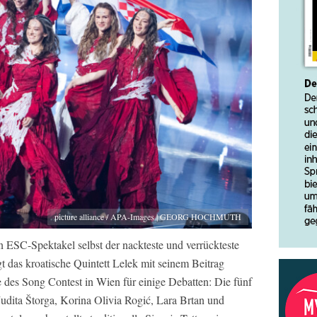
picture alliance / APA-Images | GEORG HOCHMUTH
 ESC-Spektakel selbst der nackteste und verrückteste
 das kroatische Quintett Lelek mit seinem Beitrag
des Song Contest in Wien für einige Debatten: Die fünf
udita Štorga, Korina Olivia Rogić, Lara Brtan und