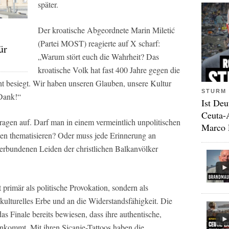
später.
Der kroatische Abgeordnete Marin Miletić
(Partei MOST) reagierte auf X scharf:
ür
„Warum stört euch die Wahrheit? Das
kroatische Volk hat fast 400 Jahre gegen die
t besiegt. Wir haben unseren Glauben, unsere Kultur
STURM 
 Dank!“
Ist Deu
Ceuta-
ragen auf. Darf man in einem vermeintlich unpolitischen
Marco 
en thematisieren? Oder muss jede Erinnerung an
erbundenen Leiden der christlichen Balkanvölker
ht primär als politische Provokation, sondern als
ulturelles Erbe und an die Widerstandsfähigkeit. Die
das Finale bereits bewiesen, dass ihre authentische,
ankommt. Mit ihren Sicanje-Tattoos haben die