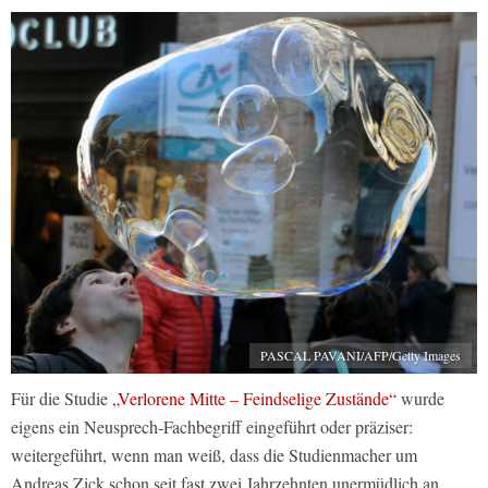
PASCAL PAVANI/AFP/Getty Images
Für die Studie
„Verlorene Mitte – Feindselige Zustände“
wurde
eigens ein Neusprech-Fachbegriff eingeführt oder präziser:
weitergeführt, wenn man weiß, dass die Studienmacher um
Andreas Zick schon seit fast zwei Jahrzehnten unermüdlich an