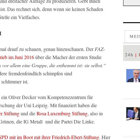
und dreifacher Auflage zu produzieren. Gebt Ihnen
ist. Das rechnet sich, denn wenn sie keinen Schaden
telle ein Vielfaches.
t
MEI
nmal drauf zu schauen, genau hinzuschauen. Der
FAZ
-
24h
rieb im Juni 2016
über die Macher der ersten Studie
s vor allem eine Gruppe, die enthemmt ist: sie selbst.“
dere fremdenfeindlich schimpfen sind
 schlimmer ist.
e ein Oliver Decker vom Kompetenzzentrum für
chung der Uni Leipzig. Mit finanziert haben die
r Stiftung
und die
Rosa Luxemburg Stiftung
, also in
 Grünen, die IG Metall und die Partei Die Linke.
SPD mit im Boot mit ihrer Friedrich-Ebert-Stiftung
. Hier