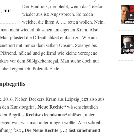
Der Eindruck, der bleibt, wenn das Telefon
, nur
wieder aus ist: Angstsprech. So reden
welche, die ihren A….. retten wollen. Nein,
ll man nicht wiederholt sehen am eigenen Kram. Also
an pflastert die Öffentlichkeit einfach zu. Wie am
enetriert mit immer dem selben Unsinn. Solange bis
Plärrend, nölend und geifernd wie kleine verzogene
ktes vor dem Süßigkeitenregal. Man suche doch nur
hheit eigentlich. Polemik Ende.
mpbegriffs
ie 2016. Neben Deckers Kram aus Leipzig jetzt also aus
„Neue Rechte“
n den Kunstbegriff
wissenschaftlich
„Rechtsextremismus“
 den Begriff
ablösen, unter
iegen war, was man unterbringen wollte. Also schreibt
„Die Neue Rechte (…) löst zunehmend
iftung) fest: