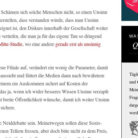
. Schämen sich solche Menschen nicht, so einen Unsinn
terstellen, dass verstanden würde, dass man Unsinn
eignet ist, den Diskurs innerhalb der Gesellschaft weiter
vertiefen, die man ja für das eigene Tun so dringend
WA
Q
itte-Studie
, wo eine andere
gerade erst als unsinnig
 Filiale auf, verändert ein wenig die Parameter, damit
Tägl
h aussieht und füttert die Medien dann nach bewährtem
und 
 einem ein Auskommen sichert auf Kosten der
Mein
 das ja, wenn ich wider besseres Wissen Unsinn verzapfe
Frage
 breite Öffentlichkeit wünsche, damit ich weiter Unsinn
darg
sichere.
werd
ine Neiddebatte sein. Meinetwegen sollen diese Sozio-
en Tellern fressen, aber doch bitte nicht zu dem Preis,