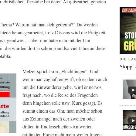
r christlichen Teestube bei deren Akquisearbeit geboten
 Thema? Warum hat man sich getrennt?“ Da werden
iede herausgearbeitet, trotz Dissens wird die Einigkeit
ns irgendwie … aber nun hätte man mit der Uni
n, die würden dort ja schon soundso viel Jahre an dieser
labla.
DIE LA
Stoppt
Melzer spricht von „Flüchtlingen“. Und
wenn man zaghaft einwirft, ob es denn auch
um die Einwanderer gehe, wird er nervös,
fragt nach, wo die Reise des Fragenden
denn hingehen solle usw. Kurz gesagt. Es
summt einem das Ohr, man möchte schon
aus Zeitmangel nach der zweiten oder
dritten in Endlosschleifen-Antworten
ertränkten Frage nicht mehr weiter fragen.