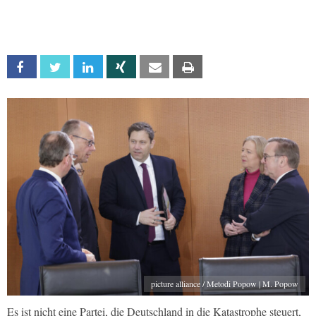
Facebook
Twitter
Linkedin
Xing
Email
Print
picture alliance / Metodi Popow | M. Popow
Es ist nicht eine Partei, die Deutschland in die Katastrophe steuert,