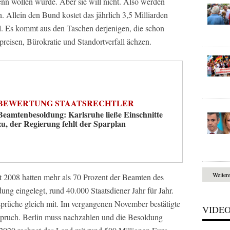
nn wollen würde. Aber sie will nicht. Also werden
Allein den Bund kostet das jährlich 3,5 Milliarden
l. Es kommt aus den Taschen derjenigen, die schon
reisen, Bürokratie und Standortverfall ächzen.
BEWERTUNG STAATSRECHTLER
Beamtenbesoldung: Karlsruhe ließe Einschnitte
zu, der Regierung fehlt der Sparplan
Weiter
it 2008 hatten mehr als 70 Prozent der Beamten des
ng eingelegt, rund 40.000 Staatsdiener Jahr für Jahr.
prüche gleich mit. Im vergangenen November bestätigte
VIDE
pruch. Berlin muss nachzahlen und die Besoldung