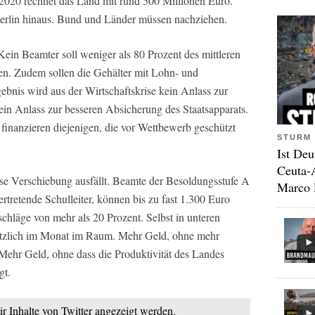
s 2020 rechnet das Land mit rund 500 Millionen Euro.
 Berlin hinaus. Bund und Länder müssen nachziehen.
ein Beamter soll weniger als 80 Prozent des mittleren
en. Zudem sollen die Gehälter mit Lohn- und
gebnis wird aus der Wirtschaftskrise kein Anlass zur
ein Anlass zur besseren Absicherung des Staatsapparats.
finanzieren diejenigen, die vor Wettbewerb geschützt
STURM 
Ist Deu
Ceuta-
se Verschiebung ausfällt. Beamte der Besoldungsstufe A
Marco 
ertretende Schulleiter, können bis zu fast 1.300 Euro
chläge von mehr als 20 Prozent. Selbst in unteren
ätzlich im Monat im Raum. Mehr Geld, ohne mehr
ehr Geld, ohne dass die Produktivität des Landes
gt.
ir Inhalte von Twitter angezeigt werden.