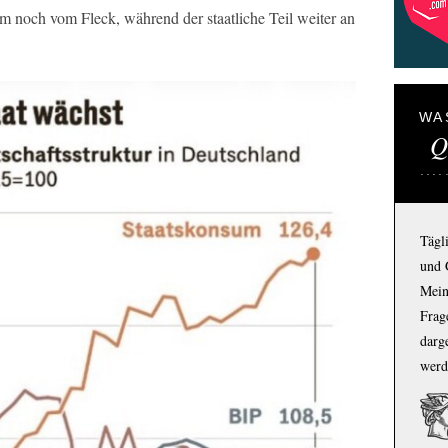
 noch vom Fleck, während der staatliche Teil weiter an
WA
Q
Tägl
und 
Mein
Frage
darg
werd