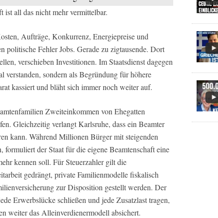
 ist all das nicht mehr vermittelbar.
sten, Aufträge, Konkurrenz, Energiepreise und
en politische Fehler Jobs. Gerade zu zigtausende. Dort
len, verschieben Investitionen. Im Staatsdienst dagegen
nal verstanden, sondern als Begründung für höhere
at kassiert und bläht sich immer noch weiter auf.
Beamtenfamilien Zweiteinkommen von Ehegatten
n. Gleichzeitig verlangt Karlsruhe, dass ein Beamter
ähren kann. Während Millionen Bürger mit steigenden
 formuliert der Staat für die eigene Beamtenschaft eine
hr kennen soll. Für Steuerzahler gilt die
tarbeit gedrängt, private Familienmodelle fiskalisch
milienversicherung zur Disposition gestellt werden. Der
 jede Erwerbslücke schließen und jede Zusatzlast tragen,
n weiter das Alleinverdienermodell absichert.