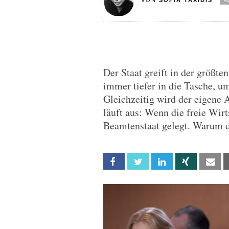
VON
SOFIA TAXIDIS
Der Staat greift in der größ
immer tiefer in die Tasche, um
Gleichzeitig wird der eigene
läuft aus: Wenn die freie Wirt
Beamtenstaat gelegt. Warum d
Facebook
Twitter
Linkedin
Xing
Em