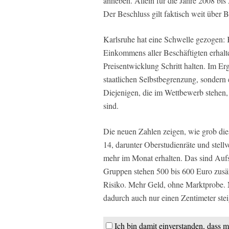
anheben. Allein für die Jahre 2008 bi
Der Beschluss gilt faktisch weit über
Karlsruhe hat eine Schwelle gezogen: K
Einkommens aller Beschäftigten erhalt
Preisentwicklung Schritt halten. Im Er
staatlichen Selbstbegrenzung, sondern 
Diejenigen, die im Wettbewerb stehen, 
sind.
Die neuen Zahlen zeigen, wie grob die
14, darunter Oberstudienräte und stellv
mehr im Monat erhalten. Das sind Aufs
Gruppen stehen 500 bis 600 Euro zus
Risiko. Mehr Geld, ohne Marktprobe. M
dadurch auch nur einen Zentimeter stei
Ich bin damit einverstanden, dass m